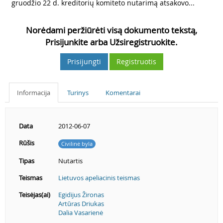
gruodžio 22 d. kreditorių komiteto nutarimą atsakovo...
Norėdami peržiūrėti visą dokumento tekstą,
Prisijunkite arba Užsiregistruokite.
Prisijungti
Registruotis
Informacija
Turinys
Komentarai
Data
2012-06-07
Rūšis
Civilinė byla
Tipas
Nutartis
Teismas
Lietuvos apeliacinis teismas
Teisėjas(ai)
Egidijus Žironas
Artūras Driukas
Dalia Vasarienė