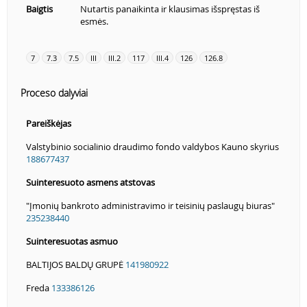
Baigtis
Nutartis panaikinta ir klausimas išspręstas iš
esmės.
7
7.3
7.5
III
III.2
117
III.4
126
126.8
Proceso dalyviai
Pareiškėjas
Valstybinio socialinio draudimo fondo valdybos Kauno skyrius
188677437
Suinteresuoto asmens atstovas
"Įmonių bankroto administravimo ir teisinių paslaugų biuras"
235238440
Suinteresuotas asmuo
BALTIJOS BALDŲ GRUPĖ
141980922
Freda
133386126