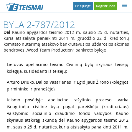
Prisijungti
Registruotis
BYLA 2-787/2012
Dėl
Kauno apygardos teismo 2012 m. sausio 25 d. nutarties,
kuria atsisakyta panaikinti 2011 m. gruodžio 22 d. kreditorių
komiteto nutarimą atsakovo bankrutavusios uždarosios akcinės
bendrovės „Wood Team Production“ bankroto byloje
1
Lietuvos apeliacinio teismo Civilinių bylų skyriaus teisėjų
kolegija, susidedanti iš teisėjų:
2
Artūro Driuko, Dalios Vasarienės ir Egidijaus Žirono (kolegijos
pirmininko ir pranešėjo),
3
teismo posėdyje apeliacine rašytinio proceso tvarka
išnagrinėjo civilinę bylą pagal pareiškėjo (kreditoriaus)
Valstybinio socialinio draudimo fondo valdybos Kauno
skyriaus atskirąjį skundą dėl Kauno apygardos teismo 2012
m. sausio 25 d. nutarties, kuria atsisakyta panaikinti 2011 m.