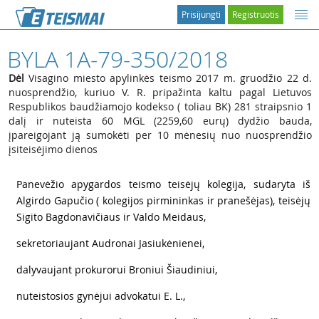
Prisijungti
Registruotis
BYLA 1A-79-350/2018
Dėl
Visagino miesto apylinkės teismo 2017 m. gruodžio 22 d.
nuosprendžio, kuriuo V. R. pripažinta kaltu pagal Lietuvos
Respublikos baudžiamojo kodekso ( toliau BK) 281 straipsnio 1
dalį ir nuteista 60 MGL (2259,60 eurų) dydžio bauda,
įpareigojant ją sumokėti per 10 mėnesių nuo nuosprendžio
įsiteisėjimo dienos
1
Panevėžio apygardos teismo teisėjų kolegija, sudaryta iš
Algirdo Gapučio ( kolegijos pirmininkas ir pranešėjas), teisėjų
Sigito Bagdonavičiaus ir Valdo Meidaus,
2
sekretoriaujant Audronai Jasiukėnienei,
3
dalyvaujant prokurorui Broniui Šiaudiniui,
4
nuteistosios gynėjui advokatui E. L.,