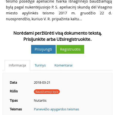
5
teismo posėdyje apeliacine tvarka išnagrinėjo baudžiamąją
bylą pagal nukentėjusiojo P. S. apeliacinį skundą dėl Visagino
miesto apylinkės teismo 2017 m. gruodžio 22 d.
nuosprendžio, kuriuo V. R. pripažinta kaltu...
Norėdami peržiūrėti visą dokumento tekstą,
Prisijunkite arba Užsiregistruokite.
Prisijungti
Registruotis
Informacija
Turinys
Komentarai
Data
2018-03-21
Rūšis
Baudžiamoji byla
Tipas
Nutartis
Teismas
Panevėžio apygardos teismas