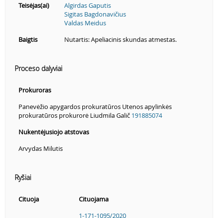
Teisėjas(ai)
Algirdas Gaputis
Sigitas Bagdonavičius
Valdas Meidus
Baigtis
Nutartis: Apeliacinis skundas atmestas.
Proceso dalyviai
Prokuroras
Panevėžio apygardos prokuratūros Utenos apylinkės
prokuratūros prokurorė Liudmila Galič
191885074
Nukentėjusiojo atstovas
Arvydas Milutis
Ryšiai
Cituoja
Cituojama
1-171-1095/2020