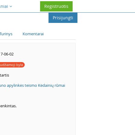
sniai
Registruotis
Prisijungti
Turinys
Komentarai
7-06-02
udžiamoji byla
artis
no apylinkės teismo Kėdainių rūmai
enkintas.