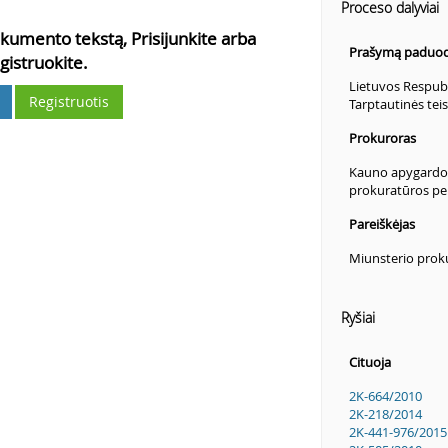
Proceso dalyviai
kumento tekstą, Prisijunkite arba
Prašymą paduod
gistruokite.
Lietuvos Respubl
Registruotis
Tarptautinės te
Prokuroras
Kauno apygardos
prokuratūros pe
Pareiškėjas
Miunsterio prok
Ryšiai
Cituoja
2K-664/2010
2K-218/2014
2K-441-976/2015