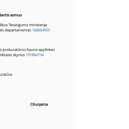
antis asmuo
ikos Teisingumo ministerija
isės departamentas
188604955
 prokuratūros Kauno apylinkės
nktasis skyrius
191884734
uratūra
Cituojama