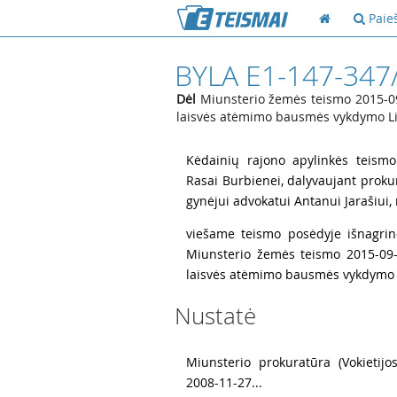
Paie
BYLA E1-147-347
Dėl
Miunsterio žemės teismo 2015-09
laisvės atėmimo bausmės vykdymo Li
1
Kėdainių rajono apylinkės teismo 
Rasai Burbienei, dalyvaujant prokur
gynėjui advokatui Antanui Jarašiui,
2
viešame teismo posėdyje išnagrin
Miunsterio žemės teismo 2015-09-
laisvės atėmimo bausmės vykdymo L
Nustatė
3
Miunsterio prokuratūra (Vokietij
2008-11-27...