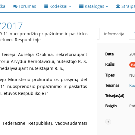
ška
Forumas
Kodeksai
Katalogas
Straip
/2017
-11 nuosprendžio pripažinimo ir paskirtos
Informacija
etuvos Respublikoje
Data
201
teisėja Aurelija Ozolinia, sekretoriaujant
orui Arvydui Bernotavičiui, nuteistojo R. S.
Rūšis
Ba
 nedalyvaujant nuteistajam R. S.,
Tipas
Nut
ėjo Miunsterio prokuratūros prašymą dėl
Teismas
Kau
11 nuosprendžio pripažinimo ir paskirtos
ietuvos Respublikoje ir
Teisėjas(ai)
Baigtis
Pat
2
os Federacinė Respublika), vadovaudamasi