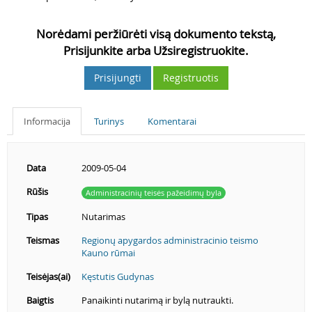
Norėdami peržiūrėti visą dokumento tekstą,
Prisijunkite arba Užsiregistruokite.
Prisijungti
Registruotis
Informacija
Turinys
Komentarai
Data
2009-05-04
Rūšis
Administracinių teisės pažeidimų byla
Tipas
Nutarimas
Teismas
Regionų apygardos administracinio teismo
Kauno rūmai
Teisėjas(ai)
Kęstutis Gudynas
Baigtis
Panaikinti nutarimą ir bylą nutraukti.