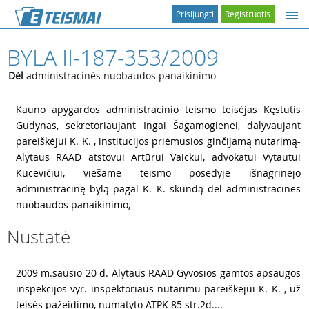
Prisijungti
Registruotis
BYLA II-187-353/2009
Dėl
administracinės nuobaudos panaikinimo
1
Kauno apygardos administracinio teismo teisėjas Kęstutis
Gudynas, sekretoriaujant Ingai Šagamogienei, dalyvaujant
pareiškėjui K. K. , institucijos priėmusios ginčijamą nutarimą-
Alytaus RAAD atstovui Artūrui Vaickui, advokatui Vytautui
Kucevičiui, viešame teismo posėdyje išnagrinėjo
administracinę bylą pagal K. K. skundą dėl administracinės
nuobaudos panaikinimo,
Nustatė
2
2009 m.sausio 20 d. Alytaus RAAD Gyvosios gamtos apsaugos
inspekcijos vyr. inspektoriaus nutarimu pareiškėjui K. K. , už
teisės pažeidimo, numatyto ATPK 85 str.2d....