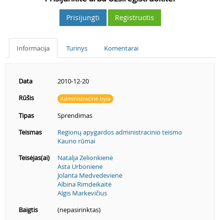
Prisijungti
Registruotis
Informacija
Turinys
Komentarai
Data
2010-12-20
Rūšis
Administracinė byla
Tipas
Sprendimas
Teismas
Regionų apygardos administracinio teismo
Kauno rūmai
Teisėjas(ai)
Natalja Zelionkienė
Asta Urbonienė
Jolanta Medvedevienė
Albina Rimdeikaitė
Algis Markevičius
Baigtis
(nepasirinktas)