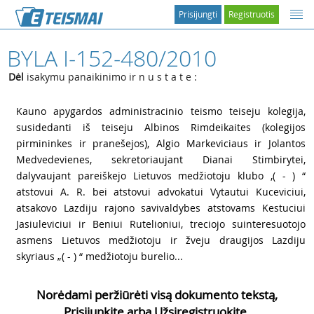
Prisijungti
Registruotis
BYLA I-152-480/2010
Dėl
isakymu panaikinimo ir n u s t a t e :
1
Kauno apygardos administracinio teismo teiseju kolegija,
susidedanti iš teiseju Albinos Rimdeikaites (kolegijos
pirmininkes ir pranešejos), Algio Markeviciaus ir Jolantos
Medvedevienes, sekretoriaujant Dianai Stimbirytei,
dalyvaujant pareiškejo Lietuvos medžiotoju klubo ‚( - ) “
atstovui
A. R. bei atstovui advokatui Vytautui Kuceviciui,
atsakovo Lazdiju rajono savivaldybes atstovams Kestuciui
Jasiuleviciui ir Beniui Rutelioniui, treciojo suinteresuotojo
asmens Lietuvos medžiotoju ir žveju draugijos Lazdiju
skyriaus „( - ) “ medžiotoju burelio...
Norėdami peržiūrėti visą dokumento tekstą,
Prisijunkite arba Užsiregistruokite.