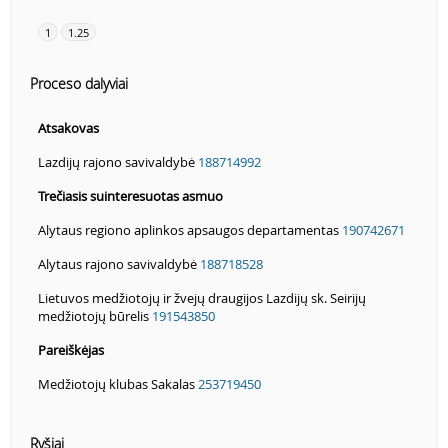
1
1.25
Proceso dalyviai
Atsakovas
Lazdijų rajono savivaldybė
188714992
Trečiasis suinteresuotas asmuo
Alytaus regiono aplinkos apsaugos departamentas
190742671
Alytaus rajono savivaldybė
188718528
Lietuvos medžiotojų ir žvejų draugijos Lazdijų sk. Seirijų
medžiotojų būrelis
191543850
Pareiškėjas
Medžiotojų klubas Sakalas
253719450
Ryšiai