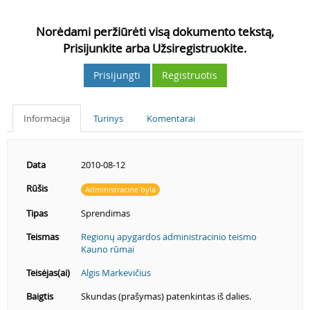
Norėdami peržiūrėti visą dokumento tekstą,
Prisijunkite arba Užsiregistruokite.
Prisijungti
Registruotis
Informacija
Turinys
Komentarai
Data
2010-08-12
Rūšis
Administracinė byla
Tipas
Sprendimas
Teismas
Regionų apygardos administracinio teismo
Kauno rūmai
Teisėjas(ai)
Algis Markevičius
Baigtis
Skundas (prašymas) patenkintas iš dalies.