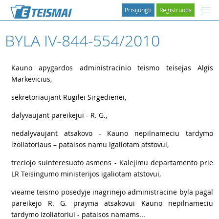
Prisijungti
Registruotis
BYLA IV-844-554/2010
1
Kauno apygardos administracinio teismo teisejas Algis
Markevicius,
2
sekretoriaujant Rugilei Sirgedienei,
3
dalyvaujant pareikejui - R. G.,
4
nedalyvaujant atsakovo - Kauno nepilnameciu tardymo
izoliatoriaus – pataisos namu igaliotam atstovui,
5
treciojo suinteresuoto asmens - Kalejimu departamento prie
LR Teisingumo ministerijos igaliotam atstovui,
6
vieame teismo posedyje inagrinejo administracine byla pagal
pareikejo R. G. prayma atsakovui Kauno nepilnameciu
tardymo izoliatoriui - pataisos namams...