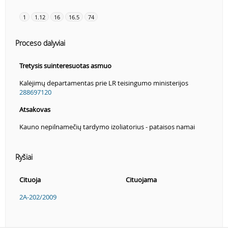
1
1.12
16
16.5
74
Proceso dalyviai
Tretysis suinteresuotas asmuo
Kalėjimų departamentas prie LR teisingumo ministerijos
288697120
Atsakovas
Kauno nepilnamečių tardymo izoliatorius - pataisos namai
Ryšiai
Cituoja
Cituojama
2A-202/2009