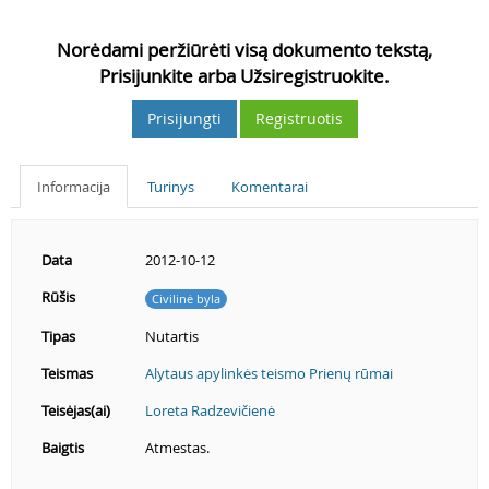
Norėdami peržiūrėti visą dokumento tekstą,
Prisijunkite arba Užsiregistruokite.
Prisijungti
Registruotis
Informacija
Turinys
Komentarai
Data
2012-10-12
Rūšis
Civilinė byla
Tipas
Nutartis
Teismas
Alytaus apylinkės teismo Prienų rūmai
Teisėjas(ai)
Loreta Radzevičienė
Baigtis
Atmestas.