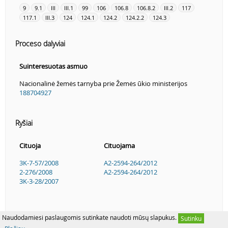
9
9.1
III
III.1
99
106
106.8
106.8.2
III.2
117
117.1
III.3
124
124.1
124.2
124.2.2
124.3
Proceso dalyviai
Suinteresuotas asmuo
Nacionalinė žemės tarnyba prie Žemės ūkio ministerijos
188704927
Ryšiai
Cituoja
Cituojama
3K-7-57/2008
A2-2594-264/2012
2-276/2008
A2-2594-264/2012
3K-3-28/2007
Naudodamiesi paslaugomis sutinkate naudoti mūsų slapukus.
Sutinku