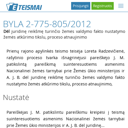
Prisijungti
Registruotis
BYLA 2-775-805/2012
Dėl
juridinę reikšmę turinčio žemės valdymo fakto nustatymo
žemės atkūrimo tikslu, proceso atnaujinimo
1
Prienų rajono apylinkės teismo teisėja Loreta Radzevičienė,
rašytinio proceso tvarka išnagrinėjusi pareiškėjo J. M.
patikslintą pareiškimą suinteresuotiems asmenims
Nacionalinei žemės tarnybai prie Žemės ūkio ministerijos ir
A. J. B. dėl juridinę reikšmę turinčio žemės valdymo fakto
nustatymo žemės atkūrimo tikslu, proceso atnaujinimo,
Nustatė
2
Pareiškėjas J. M. patikslintu pareiškimu kreipėsi į teismą
suinteresuotiems asmenims Nacionalinei žemės tarnybai
prie Žemės ūkio ministerijos ir A. J. B. dėl juridinę...