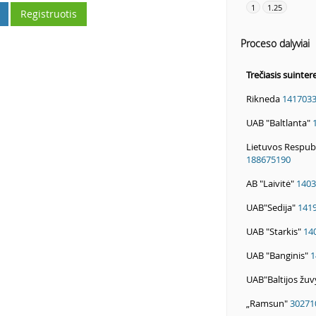
1
1.25
Registruotis
Proceso dalyviai
Trečiasis suinte
Rikneda
141703
UAB "Baltlanta"
Lietuvos Respubl
188675190
AB "Laivitė"
1403
UAB"Sedija"
141
UAB "Starkis"
14
UAB "Banginis"
1
UAB"Baltijos žu
„Ramsun"
30271