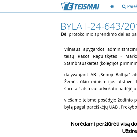
Paie
BYLA I-24-643/20
Dėl
protokolinio sprendimo dalies p
1
Vilniaus apygardos administracini
teisų Rasos Ragulskytės - Marko
Stambrauskaitės (kolegijos pirminin
2
dalyvaujant AB „Senoji Baltija“ a
Žemės ūkio ministerijos atstovei 
šprotai“ atstovui advokato padėjėjui J
3
viešame teismo posėdyje žodinio p
bylą pagal pareiškėjų UAB „Prekybo
Norėdami peržiūrėti visą do
Užsire