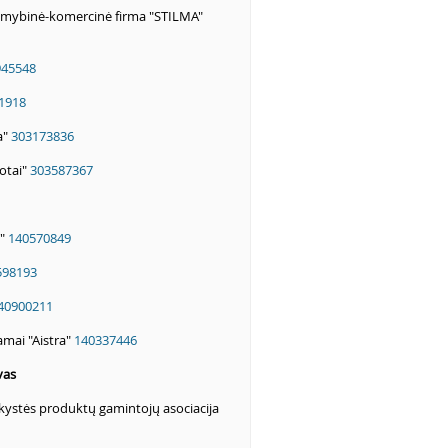
amybinė-komercinė firma "STILMA"
945548
1918
a"
303173836
rotai"
303587367
a"
140570849
598193
40900211
mai "Aistra"
140337446
vas
kystės produktų gamintojų asociacija