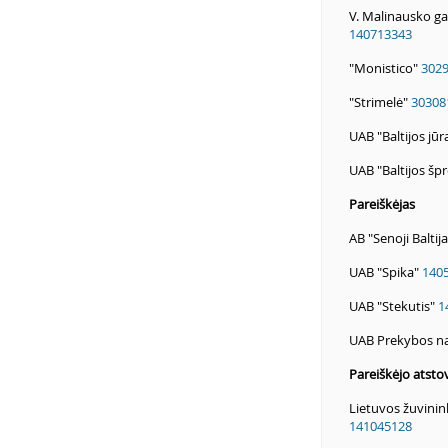
V. Malinausko g
140713343
"Monistico"
302
"Strimelė"
30308
UAB "Baltijos jūr
UAB "Baltijos šp
Pareiškėjas
AB "Senoji Baltij
UAB "Spika"
140
UAB "Stekutis"
1
UAB Prekybos na
Pareiškėjo atsto
Lietuvos žuvinin
141045128