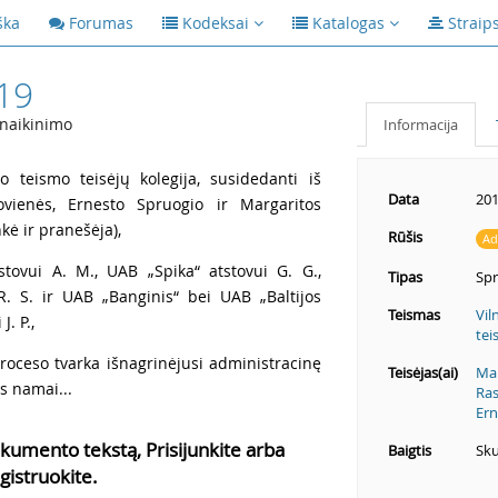
ška
Forumas
Kodeksai
Katalogas
Straip
19
anaikinimo
Informacija
o teismo teisėjų kolegija, susidedanti iš
Data
201
vienės, Ernesto Spruogio ir Margaritos
kė ir pranešėja),
Rūšis
Ad
tstovui A. M., UAB „Spika“ atstovui G. G.,
Tipas
Sp
R. S. ir UAB „Banginis“ bei UAB „Baltijos
Teismas
Vil
. P.,
tei
roceso tvarka išnagrinėjusi administracinę
Teisėjas(ai)
Mar
s namai...
Ras
Ern
kumento tekstą, Prisijunkite arba
Baigtis
Sku
gistruokite.