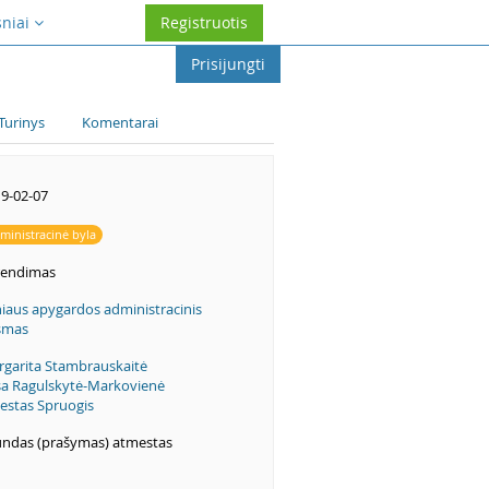
sniai
Registruotis
Prisijungti
Turinys
Komentarai
9-02-07
ministracinė byla
rendimas
niaus apygardos administracinis
smas
garita Stambrauskaitė
a Ragulskytė-Markovienė
estas Spruogis
ndas (prašymas) atmestas