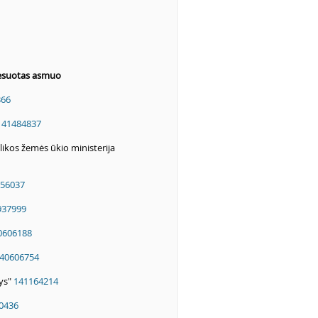
resuotas asmuo
366
141484837
ikos žemės ūkio ministerija
56037
937999
0606188
40606754
vys"
141164214
0436