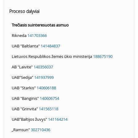
Proceso dalyviai
Trečiasis suinteresuotas asmuo
Rikneda
141703366
UAB "Baltlanta"
141484837
Lietuvos Respublikos žemės ūkio ministerija
188675190
AB "Laivitė"
140356037
UAB"Sedija"
141937999
UAB "Starkis"
140606188
UAB "Banginis"
140606754
UAB "Grinvita"
141565118
UAB"Baltijos žuvys"
141164214
„Ramsun"
302710436