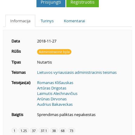
Prisijungti
Registruotis
Informacija
Turinys
Komentarai
Data
2018-11-27
Rūšis
Administracinė byla
Tipas
Nutartis
Teismas
Lietuvos vyriausiasis administracinis teismas
Teisėjas(ai)
Romanas Klišauskas
Artūras Drigotas
Laimutis Alechnavičius
Arūnas Dirvonas
Audrius Bakaveckas
Baigtis
Sprendimas paliktas nepakeistas
1
1.25
37
37.1
38
68
73