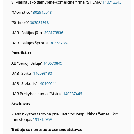
V. Malinausko gamybinė-komercinė firma "STILMA"
140713343
"Monistico"
302945548
"Strimelė"
303081918
UAB "Baltijos jūra"
303173836
UAB "Baltijos šprotai"
303587367
Pareiškėjas
AB "Senoji Baltija"
140570849
UAB "Spika"
140598193
UAB "Stekutis"
140900211
UAB Prekybos namai "Aistra"
140337446
Atsakovas
Žuvininkystės tarnyba prie Lietuvos Respublikos žemės ūkio
ministerijos
191715969
Trečiojo suinteresuoto asmens atstovas