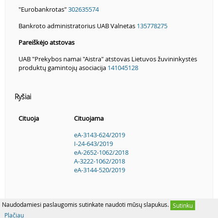
"Eurobankrotas"
302635574
Bankroto administratorius UAB Valnetas
135778275
Pareiškėjo atstovas
UAB "Prekybos namai "Aistra" atstovas Lietuvos žuvininkystės
produktų gamintojų asociacija
141045128
Ryšiai
Cituoja
Cituojama
eA-3143-624/2019
I-24-643/2019
eA-2652-1062/2018
A-3222-1062/2018
eA-3144-520/2019
Naudodamiesi paslaugomis sutinkate naudoti mūsų slapukus.
Sutinku
Plačiau