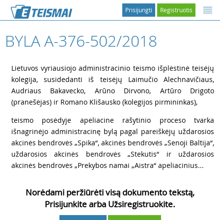
Prisijungti
Registruotis
BYLA A-376-502/2018
1
Lietuvos vyriausiojo administracinio teismo išplėstinė teisėjų
kolegija, susidedanti iš teisėjų Laimučio Alechnavičiaus,
Audriaus Bakavecko, Arūno Dirvono, Artūro Drigoto
(pranešėjas) ir Romano Klišausko (kolegijos pirmininkas),
2
teismo posėdyje apeliacine rašytinio proceso tvarka
išnagrinėjo administracinę bylą pagal pareiškėjų uždarosios
akcinės bendrovės „Spika“, akcinės bendrovės „Senoji Baltija“,
uždarosios akcinės bendrovės „Stekutis“ ir uždarosios
akcinės bendrovės „Prekybos namai „Aistra“ apeliacinius...
Norėdami peržiūrėti visą dokumento tekstą,
Prisijunkite arba Užsiregistruokite.