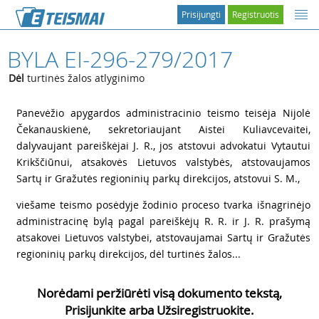
Prisijungti
Registruotis
BYLA EI-296-279/2017
Dėl
turtinės žalos atlyginimo
1
Panevėžio apygardos administracinio teismo teisėja Nijolė
Čekanauskienė, sekretoriaujant Aistei Kuliavcevaitei,
dalyvaujant pareiškėjai J. R., jos atstovui advokatui Vytautui
Krikščiūnui, atsakovės Lietuvos valstybės, atstovaujamos
Sartų ir Gražutės regioninių parkų direkcijos, atstovui S. M.,
2
viešame teismo posėdyje žodinio proceso tvarka išnagrinėjo
administracinę bylą pagal pareiškėjų R. R. ir J. R. prašymą
atsakovei Lietuvos valstybei, atstovaujamai Sartų ir Gražutės
regioninių parkų direkcijos, dėl turtinės žalos...
Norėdami peržiūrėti visą dokumento tekstą,
Prisijunkite arba Užsiregistruokite.