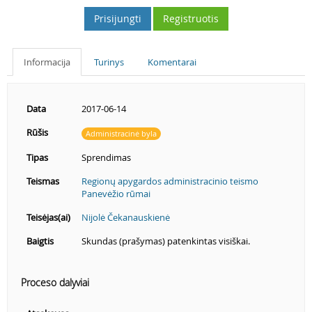
Prisijungti
Registruotis
Informacija
Turinys
Komentarai
Data
2017-06-14
Rūšis
Administracinė byla
Tipas
Sprendimas
Teismas
Regionų apygardos administracinio teismo
Panevėžio rūmai
Teisėjas(ai)
Nijolė Čekanauskienė
Baigtis
Skundas (prašymas) patenkintas visiškai.
Proceso dalyviai