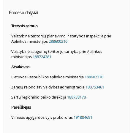
Proceso dalyviai
Tretysis asmuo
Valstybinė teritorijų planavimo ir statybos inspekcija prie
Aplinkos ministerijos
288600210
Valstybinė saugomų teritorijų tarnyba prie Aplinkos
ministerijos
188724381
Atsakovas
Lietuvos Respublikos aplinkos ministerija
188602370
Zarasų rajono savivaldybės administracija
188753461
Sartų regioninio parko direkcija
188738178
Pareiškėjas
Vilniaus apygardos vyr. prokuroras
191884691