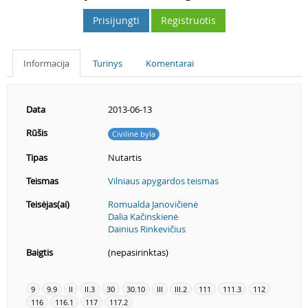
Prisijungti
Registruotis
Informacija
Turinys
Komentarai
Data
2013-06-13
Rūšis
Civilinė byla
Tipas
Nutartis
Teismas
Vilniaus apygardos teismas
Teisėjas(ai)
Romualda Janovičienė
Dalia Kačinskienė
Dainius Rinkevičius
Baigtis
(nepasirinktas)
9
9.9
II
II.3
30
30.10
III
III.2
111
111.3
112
116
116.1
117
117.2