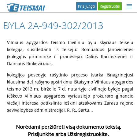
Prisijungti
Registruotis
BYLA 2A-949-302/2013
1
Vilniaus apygardos teismo Civiliniu bylu skyriaus teiseju
kolegija, susidedanti iš teiseju: Romualdos Janovicienes
(kolegijos pirmininke ir pranešeja), Dalios Kacinskienes ir
Dainiaus Rinkeviciaus,
2
kolegijos posedyje rašytinio proceso tvarka išnagrinejusi
klausima del rašymo apsirikimu ištaisymo Vilniaus apygardos
teismo 2013 m. birželio 7 d. nutartyje civilineje byloje pagal
ieškovo Vilniaus apygardos vyriausiojo prokuroro ginancio
viešaji interesa patikslinta ieškini atsakovams Zarasu rajono
savivaldybes administracijai,
R. R., Sartu...
Norėdami peržiūrėti visą dokumento tekstą,
Prisijunkite arba Užsiregistruokite.