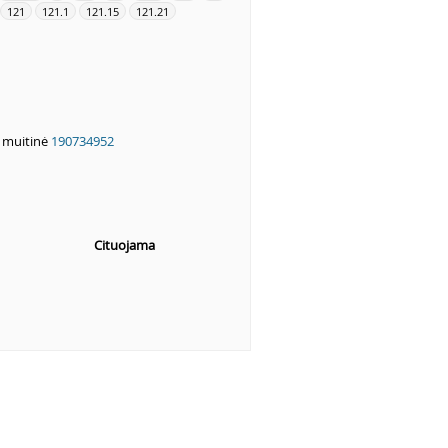
121
121.1
121.15
121.21
ė muitinė
190734952
Cituojama