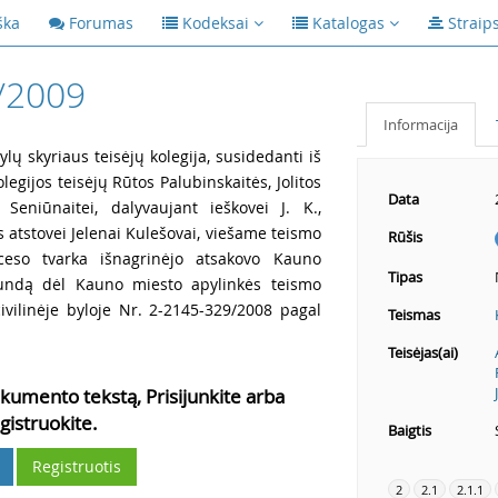
ška
Forumas
Kodeksai
Katalogas
Straip
/2009
Informacija
lų skyriaus teisėjų kolegija, susidedanti iš
legijos teisėjų Rūtos Palubinskaitės, Jolitos
Data
i Seniūnaitei, dalyvaujant ieškovei J. K.,
 atstovei Jelenai Kulešovai, viešame teismo
Rūšis
ceso tvarka išnagrinėjo atsakovo Kauno
Tipas
skundą dėl Kauno miesto apylinkės teismo
ivilinėje byloje Nr. 2-2145-329/2008 pagal
Teismas
Teisėjas(ai)
kumento tekstą, Prisijunkite arba
gistruokite.
Baigtis
Registruotis
2
2.1
2.1.1