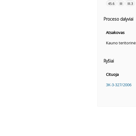
45.6
III
III.3
Proceso dalyviai
Atsakovas
Kauno teritorin
Ryšiai
Cituoja
3K-3-327/2006