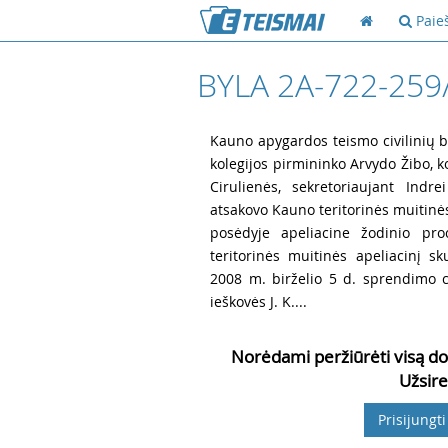
Paie
BYLA 2A-722-259
1
Kauno apygardos teismo civilinių by
kolegijos pirmininko Arvydo Žibo, ko
Cirulienės, sekretoriaujant Indre
atsakovo Kauno teritorinės muitinės
posėdyje apeliacine žodinio pro
teritorinės muitinės apeliacinį 
2008 m. birželio 5 d. sprendimo c
ieškovės J. K....
Norėdami peržiūrėti visą do
Užsire
Prisijungti