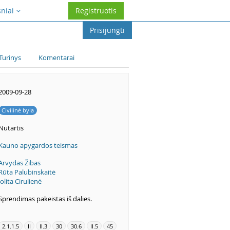
sniai
Registruotis
Prisijungti
Turinys
Komentarai
2009-09-28
Civilinė byla
Nutartis
Kauno apygardos teismas
Arvydas Žibas
Rūta Palubinskaitė
Jolita Cirulienė
Sprendimas pakeistas iš dalies.
2.1.1.5
II
II.3
30
30.6
II.5
45