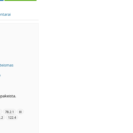
ntarai
teismas
ė
epakeista.
78.2.1
III
.2
122.4