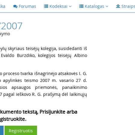
ška
Forumas
Kodeksai
Katalogas
Straip
/2007
ikymo
lų skyriaus teisėjų kolegija, susidedanti iš
 Evaldo Burzdiko, kolegijos teisėjų Albino
o proceso tvarka išnagrinėjo atsakovės I. G.
o apylinkės teismo 2007 m. vasario 27 d.
nosios apsaugos priemonės, panaikinimo
07 pagal ieškovo R. G. prašymą dėl laikinųjų
kumento tekstą, Prisijunkite arba
gistruokite.
Registruotis