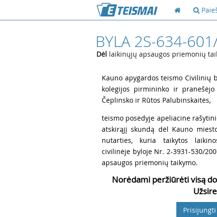
Paie
BYLA 2S-634-601
Dėl
laikinųjų apsaugos priemonių ta
1
Kauno apygardos teismo Civilinių by
kolegijos pirmininko ir pranešėjo
Čeplinsko ir Rūtos Palubinskaitės,
2
teismo posėdyje apeliacine rašytini
atskirąjį skundą dėl Kauno miest
nutarties, kuria taikytos laiki
civilinėje byloje Nr. 2-3931-530/20
apsaugos priemonių taikymo.
Norėdami peržiūrėti visą do
Užsire
Prisijungti