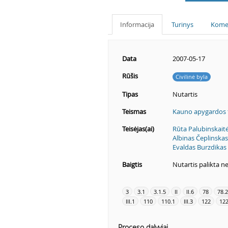
Informacija
Turinys
Kome
Data
2007-05-17
Rūšis
Civilinė byla
Tipas
Nutartis
Teismas
Kauno apygardos 
Teisėjas(ai)
Rūta Palubinskait
Albinas Čeplinskas
Evaldas Burzdikas
Baigtis
Nutartis palikta n
3
3.1
3.1.5
II
II.6
78
78.2
III.1
110
110.1
III.3
122
122
Proceso dalyviai