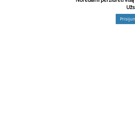
Užs
Prisijun