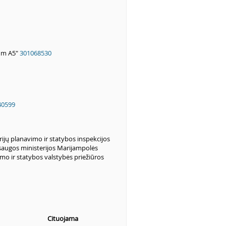
um A5"
301068530
40599
rijų planavimo ir statybos inspekcijos
saugos ministerijos Marijampolės
imo ir statybos valstybės priežiūros
Cituojama