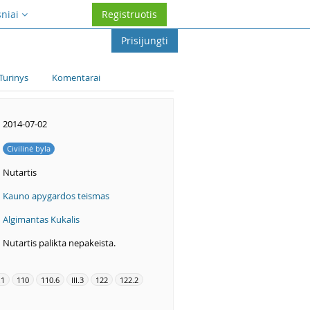
sniai
Registruotis
Prisijungti
Turinys
Komentarai
2014-07-02
Civilinė byla
Nutartis
Kauno apygardos teismas
Algimantas Kukalis
Nutartis palikta nepakeista.
.1
110
110.6
III.3
122
122.2