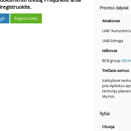
iregistruokite.
Proceso dalyviai
gti
Registruotis
Atsakovas
UAB "Autocentr
UAB Edmiga
Ieškovas
BCB group
3024
Trečiasis asmuo
Valstybinė terito
prie Aplinkos ap
teritorijų planav
skyrius
Ryšiai
Cituoja