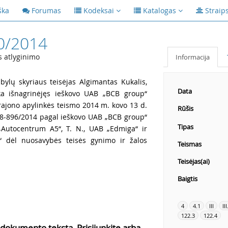
ška
Forumas
Kodeksai
Katalogas
Straip
0/2014
s atlyginimo
Informacija
bylų skyriaus teisėjas Algimantas Kukalis,
Data
rka išnagrinėjęs ieškovo UAB „BCB group“
rajono apylinkės teismo 2014 m. kovo 13 d.
Rūšis
1258-896/2014 pagal ieškovo UAB „BCB group“
Tipas
 „Autocentrum A5“, T. N., UAB „Edmiga“ ir
 dėl nuosavybės teisės gynimo ir žalos
Teismas
Teisėjas(ai)
Baigtis
4
4.1
III
III
122.3
122.4
 dokumento tekstą, Prisijunkite arba