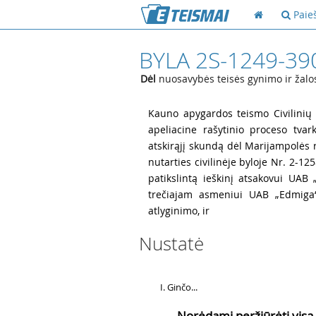
Paie
BYLA 2S-1249-39
Dėl
nuosavybės teisės gynimo ir žalo
1
Kauno apygardos teismo Civilinių 
apeliacine rašytinio proceso tva
atskirąjį skundą dėl Marijampolės 
nutarties civilinėje byloje Nr. 2-
patikslintą ieškinį atsakovui UAB
trečiajam asmeniui UAB „Edmiga“
atlyginimo, ir
Nustatė
2
Ginčo...
Norėdami peržiūrėti visą