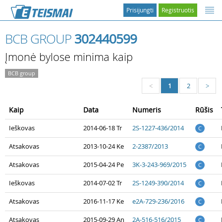
Prisijungti
Registruotis
BCB GROUP
302440599
Įmonė bylose minima kaip
BCB group
1
2
<
>
Kaip
Data
Numeris
Rūšis
Ieškovas
2014-06-18 Tr
2S-1227-436/2014
C
Atsakovas
2013-10-24 Ke
2-2387/2013
C
Atsakovas
2015-04-24 Pe
3K-3-243-969/2015
C
Ieškovas
2014-07-02 Tr
2S-1249-390/2014
C
Atsakovas
2016-11-17 Ke
e2A-729-236/2016
C
Atsakovas
2015-09-29 An
2A-516-516/2015
C