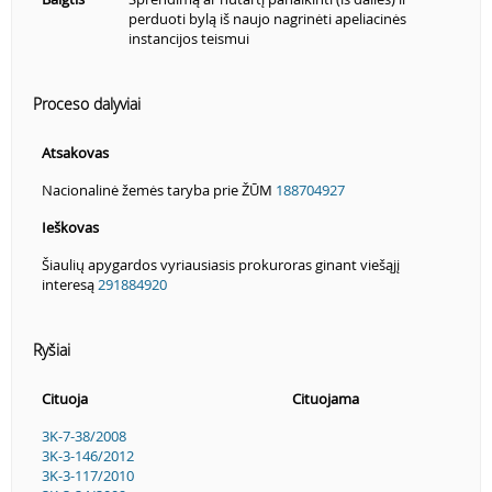
perduoti bylą iš naujo nagrinėti apeliacinės
instancijos teismui
Proceso dalyviai
Atsakovas
Nacionalinė žemės taryba prie ŽŪM
188704927
Ieškovas
Šiaulių apygardos vyriausiasis prokuroras ginant viešąjį
interesą
291884920
Ryšiai
Cituoja
Cituojama
3K-7-38/2008
3K-3-146/2012
3K-3-117/2010