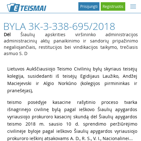
Prisijungti
Registruotis
BYLA 3K-3-338-695/2018
Dėl
Šiaulių apskrities viršininko administracijos
administracinių aktų panaikinimo ir sandorių pripažinimo
negaliojančiais, restitucijos bei vindikacijos taikymo, trečiasis
asmuo S. D
1
Lietuvos Aukščiausiojo Teismo Civilinių bylų skyriaus teisėjų
kolegija, susidedanti iš teisėjų Egidijaus Laužiko, Andžej
Maciejevski ir Algio Norkūno (kolegijos pirmininkas ir
pranešėjas),
2
teismo posėdyje kasacine rašytinio proceso tvarka
išnagrinėjo civilinę bylą pagal ieškovo Šiaulių apygardos
vyriausiojo prokuroro kasacinį skundą dėl Šiaulių apygardos
teismo 2018 m. sausio 10 d. sprendimo peržiūrėjimo
civilinėje byloje pagal ieškovo Šiaulių apygardos vyriausiojo
prokuroro ieškinį atsakovams A. D., R. S., V. I., Nacionalinei...