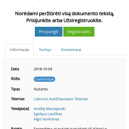
Norėdami peržiūrėti visą dokumento tekstą,
Prisijunkite arba Užsiregistruokite.
Prisijungti
Registruotis
Informacija
Turinys
Komentarai
Data
2018-10-04
Rūšis
Civilinė byla
Tipas
Nutartis
Teismas
Lietuvos Aukščiausiasis Teismas
Teisėjas(ai)
Andžej Maciejevski
Egidijus Laužikas
Algis Norkūnas
Baigtis
Sprendimą ar nutartį panaikinti (iš dalies) ir