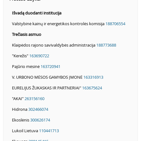
Išvadą duodanti institucija
Valstybinė kainų ir energetikos kontrolės komisija
188706554
Trečiasis asmuo
Klaipėdos rajono savivaldybės administracija
188773688
"Kerežis"
163690722
Pajūrio mėsinė
163720941
V. URBONO MĖSOS GAMYBOS ĮMONĖ
163316913
EURELIJUS ŽUKASKAS IR PARTNERIAI"
163675624
"AKAI"
263156160
Hidrona
302466074
Ekoslėnis
300626174
Lukoil Lietuva
110441713