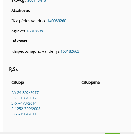
Ekovega
300145415
Atsakovas
"Klaipėdos vanduo"
140089260
Agrovet
163185392
Ieškovas
Klaipėdos rajono vandenys
163182663
Ryšiai
Cituoja
Cituojama
2A-24-302/2017
3K-3-135/2012
3K-7-478/2014
2-1252-729/2008
3K-3-196/2011