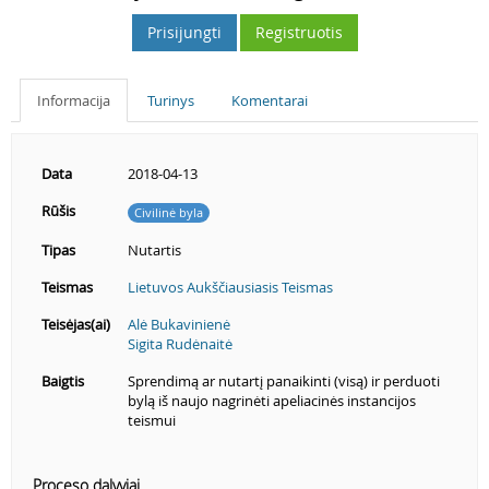
Prisijungti
Registruotis
Informacija
Turinys
Komentarai
Data
2018-04-13
Rūšis
Civilinė byla
Tipas
Nutartis
Teismas
Lietuvos Aukščiausiasis Teismas
Teisėjas(ai)
Alė Bukavinienė
Sigita Rudėnaitė
Baigtis
Sprendimą ar nutartį panaikinti (visą) ir perduoti
bylą iš naujo nagrinėti apeliacinės instancijos
teismui
Proceso dalyviai