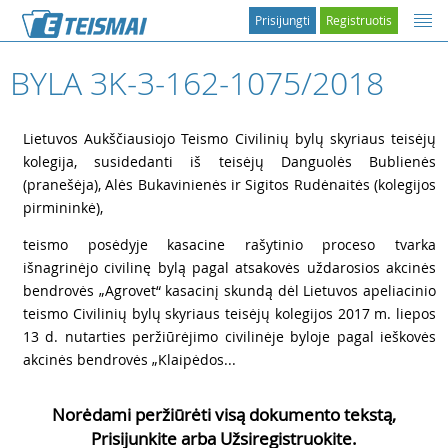
Prisijungti
Registruotis
BYLA 3K-3-162-1075/2018
1
Lietuvos Aukščiausiojo Teismo Civilinių bylų skyriaus teisėjų
kolegija, susidedanti iš teisėjų Danguolės Bublienės
(pranešėja), Alės Bukavinienės ir Sigitos Rudėnaitės (kolegijos
pirmininkė),
2
teismo posėdyje kasacine rašytinio proceso tvarka
išnagrinėjo civilinę bylą pagal atsakovės uždarosios akcinės
bendrovės „Agrovet“ kasacinį skundą dėl Lietuvos apeliacinio
teismo Civilinių bylų skyriaus teisėjų kolegijos 2017 m. liepos
13 d. nutarties peržiūrėjimo civilinėje byloje pagal ieškovės
akcinės bendrovės „Klaipėdos...
Norėdami peržiūrėti visą dokumento tekstą,
Prisijunkite arba Užsiregistruokite.