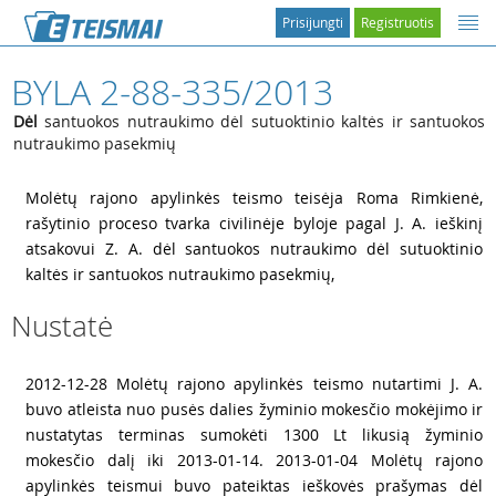
Prisijungti
Registruotis
BYLA 2-88-335/2013
Dėl
santuokos nutraukimo dėl sutuoktinio kaltės ir santuokos
nutraukimo pasekmių
1
Molėtų rajono apylinkės teismo teisėja Roma Rimkienė,
rašytinio proceso tvarka civilinėje byloje pagal J. A. ieškinį
atsakovui Z. A. dėl santuokos nutraukimo dėl sutuoktinio
kaltės ir santuokos nutraukimo pasekmių,
Nustatė
2
2012-12-28 Molėtų rajono apylinkės teismo nutartimi J. A.
buvo atleista nuo pusės dalies žyminio mokesčio mokėjimo ir
nustatytas terminas sumokėti 1300 Lt likusią žyminio
mokesčio dalį iki 2013-01-14. 2013-01-04 Molėtų rajono
apylinkės teismui buvo pateiktas ieškovės prašymas dėl