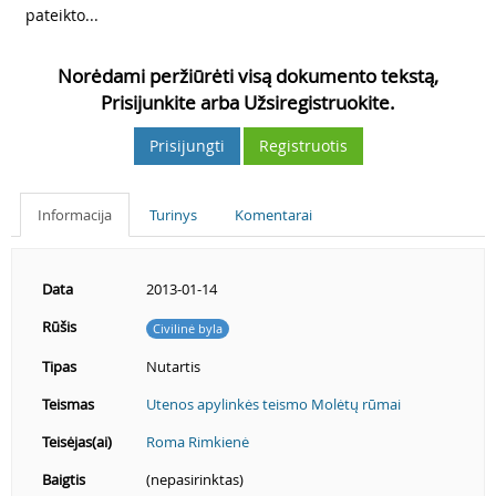
pateikto...
Norėdami peržiūrėti visą dokumento tekstą,
Prisijunkite arba Užsiregistruokite.
Prisijungti
Registruotis
Informacija
Turinys
Komentarai
Data
2013-01-14
Rūšis
Civilinė byla
Tipas
Nutartis
Teismas
Utenos apylinkės teismo Molėtų rūmai
Teisėjas(ai)
Roma Rimkienė
Baigtis
(nepasirinktas)