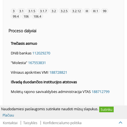
3
3.1
3.1.5
3.1.7
3.2
3.2.5
3.2.12
III
III.1
99
99.4
106
106.4
Proceso dalyviai
Trečiasis asmuo
DNB bankas
112029270
"Molesta"
167553831
Vilniaus apskrities VMI
188728821
Išvadą duodančios institucijos atstovas
Molėtų rajono savivaldybės administracija VTAS
188712799
Naudodamiesi paslaugomis sutinkate naudoti mūsų slapukus.
Sutinku
Plačiau
Kontaktai
Taisyklės
Konfidencialumo politika