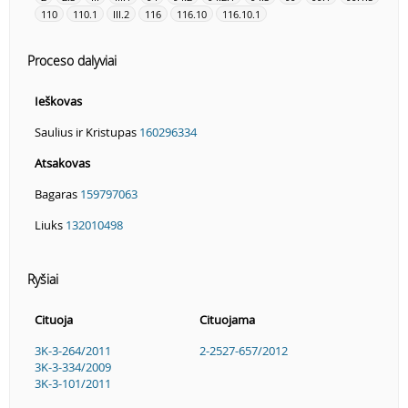
110
110.1
III.2
116
116.10
116.10.1
Proceso dalyviai
Ieškovas
Saulius ir Kristupas
160296334
Atsakovas
Bagaras
159797063
Liuks
132010498
Ryšiai
Cituoja
Cituojama
3K-3-264/2011
2-2527-657/2012
3K-3-334/2009
3K-3-101/2011