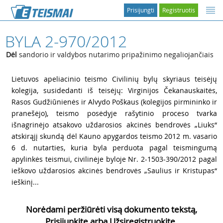
Prisijungti
Registruotis
BYLA 2-970/2012
Dėl
sandorio ir valdybos nutarimo pripažinimo negaliojančiais
1
Lietuvos apeliacinio teismo Civilinių bylų skyriaus teisėjų
kolegija, susidedanti iš teisėjų: Virginijos Čekanauskaitės,
Rasos Gudžiūnienės ir Alvydo Poškaus (kolegijos pirmininko ir
pranešėjo), teismo posėdyje rašytinio proceso tvarka
išnagrinėjo atsakovo uždarosios akcinės bendrovės „Liuks“
atskirąjį skundą dėl Kauno apygardos teismo 2012 m. vasario
6 d. nutarties, kuria byla perduota pagal teismingumą
apylinkės teismui, civilinėje byloje Nr. 2-1503-390/2012 pagal
ieškovo uždarosios akcinės bendrovės „Saulius ir Kristupas“
ieškinį...
Norėdami peržiūrėti visą dokumento tekstą,
Prisijunkite arba Užsiregistruokite.