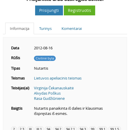
Prisijungti
Registruotis
Informacija
Turinys
Komentarai
Data
2012-08-16
Rūšis
Civilinė byla
Tipas
Nutartis
Teismas
Lietuvos apeliacinis teismas
Teisėjas(ai)
Virginija Čekanauskaitė
Alvydas Poškus
Rasa Gudžiūnienė
Baigtis
Nutartis panaikinta iš dalies ir klausimas
išspręstas iš esmės.
2
2.3
III
III.1
94
94.2
94.2.1
94.3
99
99.1
99.1.5