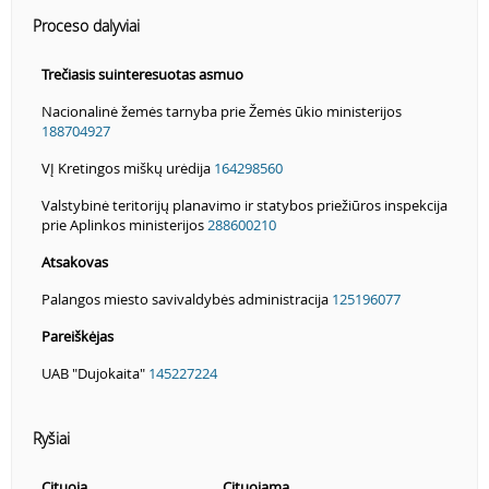
Proceso dalyviai
Trečiasis suinteresuotas asmuo
Nacionalinė žemės tarnyba prie Žemės ūkio ministerijos
188704927
VĮ Kretingos miškų urėdija
164298560
Valstybinė teritorijų planavimo ir statybos priežiūros inspekcija
prie Aplinkos ministerijos
288600210
Atsakovas
Palangos miesto savivaldybės administracija
125196077
Pareiškėjas
UAB "Dujokaita"
145227224
Ryšiai
Cituoja
Cituojama