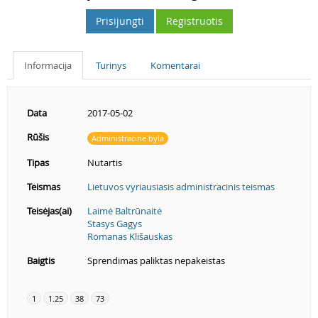
Prisijungti
Registruotis
Informacija
Turinys
Komentarai
Data
2017-05-02
Rūšis
Administracinė byla
Tipas
Nutartis
Teismas
Lietuvos vyriausiasis administracinis teismas
Teisėjas(ai)
Laimė Baltrūnaitė
Stasys Gagys
Romanas Klišauskas
Baigtis
Sprendimas paliktas nepakeistas
1
1.25
38
73