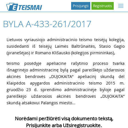
Prisijungti
Registruotis
BYLA A-433-261/2017
1
Lietuvos vyriausiojo administracinio teismo teisėjų kolegija,
susidedanti iš teisėjų Laimės Baltrūnaitės, Stasio Gagio
(pranešėjas) ir Romano Klišausko (kolegijos pirmininkas),
2
teismo posėdyje apeliacine rašytinio proceso tvarka
išnagrinėjo administracinę bylą pagal pareiškėjo uždarosios
akcinės bendrovės „DUJOKAITA“ apeliacinį skundą dėl
Klaipėdos apygardos administracinio teismo 2015 m.
gruodžio 23 d. sprendimo administracinėje byloje pagal
pareiškėjo uždarosios akcinės bendrovės „DUJOKAITA“
skundą atsakovui Palangos miesto...
Norėdami peržiūrėti visą dokumento tekstą,
Prisijunkite arba Užsiregistruokite.