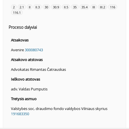
2
2.1
II
II.3
30
30.9
II.5
35
35.4
III
III.2
116
116.1
Proceso dalyviai
Atsakovas
Avenire
300080743
Atsakovo atstovas
Advokatas Rimantas Čatrauskas
Ieškovo atstovas
adv. Valdas Pumputis
Tretysis asmuo
Valstybės soc. draudimo fondo valdybos Vilniaus skyrius
191683350