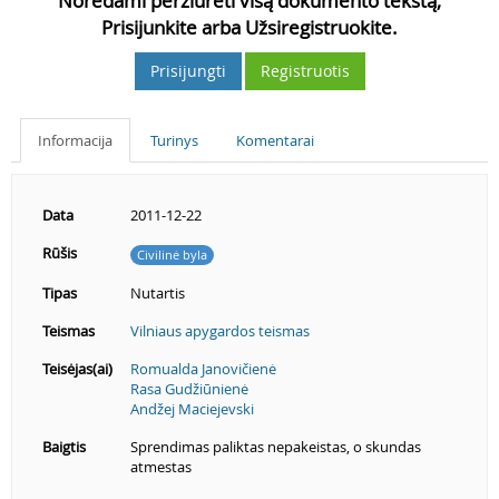
Norėdami peržiūrėti visą dokumento tekstą,
Prisijunkite arba Užsiregistruokite.
Prisijungti
Registruotis
Informacija
Turinys
Komentarai
Data
2011-12-22
Rūšis
Civilinė byla
Tipas
Nutartis
Teismas
Vilniaus apygardos teismas
Teisėjas(ai)
Romualda Janovičienė
Rasa Gudžiūnienė
Andžej Maciejevski
Baigtis
Sprendimas paliktas nepakeistas, o skundas
atmestas