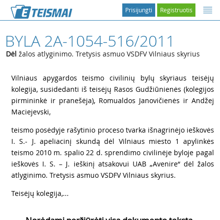
Prisijungti
Registruotis
BYLA 2A-1054-516/2011
Dėl
žalos atlyginimo. Tretysis asmuo VSDFV Vilniaus skyrius
1
Vilniaus apygardos teismo civilinių bylų skyriaus teisėjų
kolegija, susidedanti iš teisėjų Rasos Gudžiūnienės (kolegijos
pirmininkė ir pranešėja), Romualdos Janovičienės ir Andžej
Maciejevski,
2
teismo posėdyje rašytinio proceso tvarka išnagrinėjo ieškovės
I. S.- J. apeliacinį skundą dėl Vilniaus miesto 1 apylinkės
teismo 2010 m. spalio 22 d. sprendimo civilinėje byloje pagal
ieškovės I. S. – J. ieškinį atsakovui UAB „Avenire“ dėl žalos
atlyginimo. Tretysis asmuo VSDFV Vilniaus skyrius.
3
Teisėjų kolegija,...