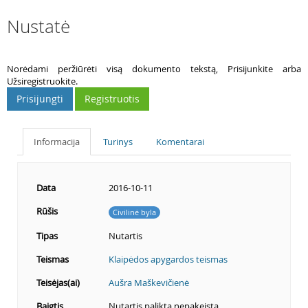
Nustatė
Norėdami peržiūrėti visą dokumento tekstą, Prisijunkite arba
Užsiregistruokite.
Prisijungti
Registruotis
Informacija
Turinys
Komentarai
Data
2016-10-11
Rūšis
Civilinė byla
Tipas
Nutartis
Teismas
Klaipėdos apygardos teismas
Teisėjas(ai)
Aušra Maškevičienė
Baigtis
Nutartis palikta nepakeista.