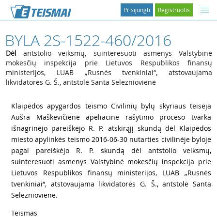
Prisijungti
Registruotis
BYLA 2S-1522-460/2016
Dėl
antstolio veiksmų, suinteresuoti asmenys Valstybinė
mokesčių inspekcija prie Lietuvos Respublikos finansų
ministerijos, LUAB „Rusnės tvenkiniai“, atstovaujama
likvidatorės G. Š., antstolė Santa Selezniovienė
1
Klaipėdos apygardos teismo Civilinių bylų skyriaus teisėja
Aušra Maškevičienė apeliacine rašytinio proceso tvarka
išnagrinėjo pareiškėjo R. P. atskirąjį skundą dėl Klaipėdos
miesto apylinkės teismo 2016-06-30 nutarties civilinėje byloje
pagal pareiškėjo R. P. skundą dėl antstolio veiksmų,
suinteresuoti asmenys Valstybinė mokesčių inspekcija prie
Lietuvos Respublikos finansų ministerijos, LUAB „Rusnės
tvenkiniai“, atstovaujama likvidatorės G. Š., antstolė Santa
Selezniovienė.
2
Teismas