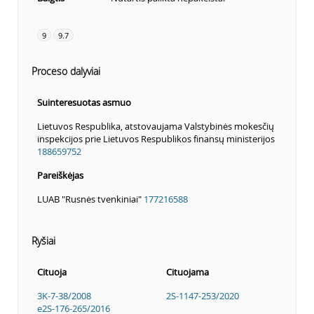
9
9.7
Proceso dalyviai
Suinteresuotas asmuo
Lietuvos Respublika, atstovaujama Valstybinės mokesčių
inspekcijos prie Lietuvos Respublikos finansų ministerijos
188659752
Pareiškėjas
LUAB "Rusnės tvenkiniai"
177216588
Ryšiai
Cituoja
Cituojama
3K-7-38/2008
2S-1147-253/2020
e2S-176-265/2016