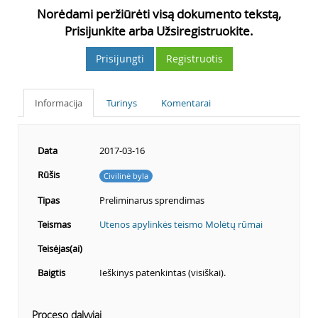
Norėdami peržiūrėti visą dokumento tekstą,
Prisijunkite arba Užsiregistruokite.
Prisijungti
Registruotis
Informacija
Turinys
Komentarai
Data
2017-03-16
Rūšis
Civilinė byla
Tipas
Preliminarus sprendimas
Teismas
Utenos apylinkės teismo Molėtų rūmai
Teisėjas(ai)
Baigtis
Ieškinys patenkintas (visiškai).
Proceso dalyviai