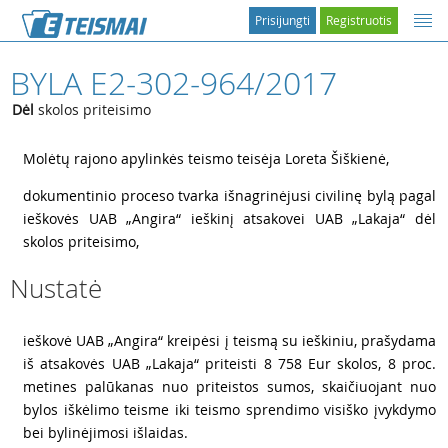
Prisijungti
Registruotis
BYLA E2-302-964/2017
Dėl
skolos priteisimo
1
Molėtų rajono apylinkės teismo teisėja Loreta Šiškienė,
2
dokumentinio proceso tvarka išnagrinėjusi civilinę bylą pagal
ieškovės UAB „Angira“ ieškinį atsakovei UAB „Lakaja“ dėl
skolos priteisimo,
Nustatė
3
ieškovė UAB „Angira“ kreipėsi į teismą su ieškiniu, prašydama
iš atsakovės UAB „Lakaja“ priteisti 8 758 Eur skolos, 8 proc.
metines palūkanas nuo priteistos sumos, skaičiuojant nuo
bylos iškėlimo teisme iki teismo sprendimo visiško įvykdymo
bei bylinėjimosi išlaidas.