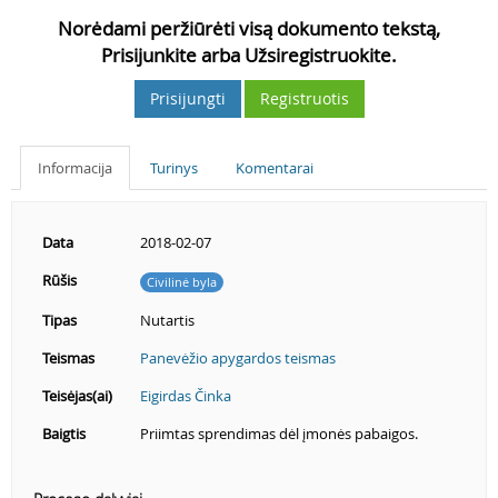
Norėdami peržiūrėti visą dokumento tekstą,
Prisijunkite arba Užsiregistruokite.
Prisijungti
Registruotis
Informacija
Turinys
Komentarai
Data
2018-02-07
Rūšis
Civilinė byla
Tipas
Nutartis
Teismas
Panevėžio apygardos teismas
Teisėjas(ai)
Eigirdas Činka
Baigtis
Priimtas sprendimas dėl įmonės pabaigos.