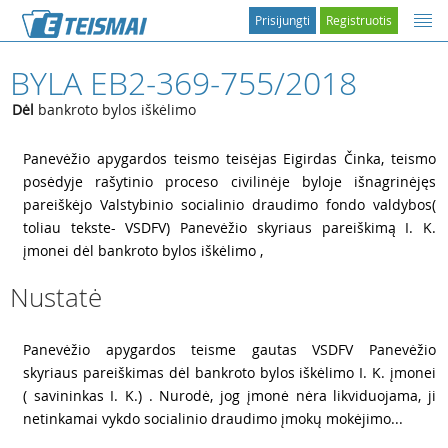
Prisijungti
Registruotis
BYLA EB2-369-755/2018
Dėl
bankroto bylos iškėlimo
1
Panevėžio apygardos teismo teisėjas Eigirdas Činka, teismo
posėdyje rašytinio proceso civilinėje byloje išnagrinėjęs
pareiškėjo Valstybinio socialinio draudimo fondo valdybos(
toliau tekste- VSDFV) Panevėžio skyriaus pareiškimą I. K.
įmonei dėl bankroto bylos iškėlimo ,
Nustatė
2
Panevėžio apygardos teisme gautas VSDFV Panevėžio
skyriaus pareiškimas dėl bankroto bylos iškėlimo I. K. įmonei
( savininkas I. K.) . Nurodė, jog įmonė nėra likviduojama, ji
netinkamai vykdo socialinio draudimo įmokų mokėjimo...