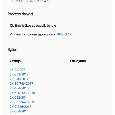
2.3.2.1.1
2.3.6
2.3.6.4.2
Proceso dalyviai
Civilinis ieškovas baudž. byloje
Vilniaus teritorinė ligonių kasa
188783796
Ryšiai
Cituoja
Cituojama
2K-9/2007
2K-392/2012
2K-316/2012
2K-90-746/2017
2K-404/2010
2K-520-303/2015
2K-282/2014
2K-362-942/2015
2K-7-326/2013
2K-364/2014