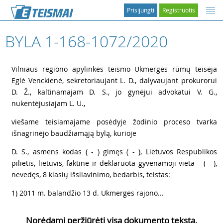
Prisijungti
Registruotis
BYLA 1-168-1072/2020
1
Vilniaus regiono apylinkės teismo Ukmergės rūmų teisėja
Eglė Venckienė, sekretoriaujant L. D., dalyvaujant prokurorui
D. Ž., kaltinamajam D. S., jo gynėjui advokatui V. G.,
nukentėjusiajam L. U.,
2
viešame teisiamajame posėdyje žodinio proceso tvarka
išnagrinėjo baudžiamąją bylą, kurioje
3
D. S., asmens kodas ( - ) gimęs ( - ), Lietuvos Respublikos
pilietis, lietuvis, faktinė ir deklaruota gyvenamoji vieta – ( - ),
nevedęs, 8 klasių išsilavinimo, bedarbis, teistas:
4
1) 2011 m. balandžio 13 d. Ukmergės rajono...
Norėdami peržiūrėti visą dokumento tekstą,