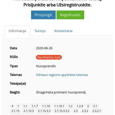
Prisijunkite arba Užsiregistruokite.
Prisijungti
Registruotis
Informacija
Turinys
Komentarai
Data
2020-06-26
Rūšis
Baudžiamoji byla
Tipas
Nuosprendis
Teismas
Vilniaus regiono apylinkės teismas
Teisėjas(ai)
Baigtis
Išnagrinėta priimant nuosprendį.
4
1
1.1
1.1.7
1.1.10
1.1.10.1
1.2
1.2.4
2
2.1
2.1.15
2.1.15.3
2.1.15.3.3
2.1.15.3.3.2
2.3
2.3.2
2.3.2.1