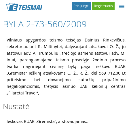
Prisijungti
Registruotis
BYLA 2-73-560/2009
1
Vilniaus apygardos teismo teisėjas Dainius Rinkevičius,
sekretoriaujant R. Miltinytei, dalyvaujant atsakovui O. Ž., jo
atstovui adv. A. Trumpuliui, trečiojo asmens atstovui adv. M.
Intai, parengiamajame teismo posėdyje žodinio proceso
tvarka nagrinėjant civilinę bylą pagal ieškovo BUAB
„Gremista“ ieškinį atsakovams O. Ž., R. Ž., dėl 569 712,00 Lt
priteisimo bei dovanojimo sutarčių pripažinimo
negaliojančiomis, tretysis asmuo UAB kelionių centras
„Filaretai Travel“,
Nustatė
2
Ieškovas BUAB „Gremista“, atstovaujamas...