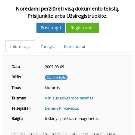
Norėdami peržiūrėti visą dokumento tekstą,
Prisijunkite arba Užsiregistruokite.
Prisijungti
Registruotis
Informacija
Turinys
Komentarai
Data
2009-03-09
Rūšis
Civilinė byla
Tipas
Nutartis
Teismas
Vilniaus apygardos teismas
Teisėjas(ai)
Dainius Rinkevičius
Baigtis
Ieškinys paliktas nenagrinėtas.
2
2.1
2.1.4
2.2
2.2.2
III
III.1
110
110.1
110.4