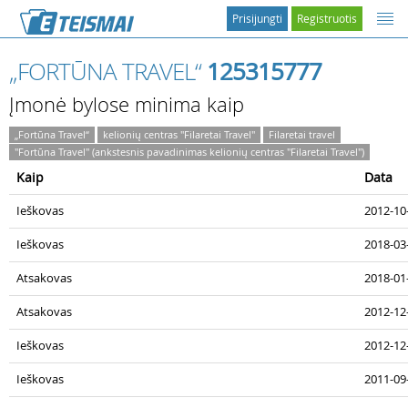
Prisijungti
Registruotis
„FORTŪNA TRAVEL“
125315777
Įmonė bylose minima kaip
„Fortūna Travel“
kelionių centras "Filaretai Travel"
Filaretai travel
"Fortūna Travel" (ankstesnis pavadinimas kelionių centras "Filaretai Travel")
Kaip
Data
Ieškovas
2012-10-
Ieškovas
2018-03-
Atsakovas
2018-01
Atsakovas
2012-12
Ieškovas
2012-12
Ieškovas
2011-09