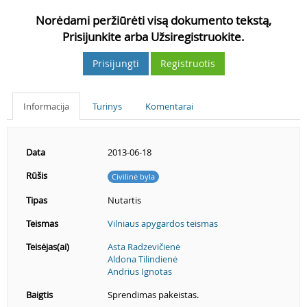
Norėdami peržiūrėti visą dokumento tekstą,
Prisijunkite arba Užsiregistruokite.
Prisijungti
Registruotis
Informacija
Turinys
Komentarai
Data
2013-06-18
Rūšis
Civilinė byla
Tipas
Nutartis
Teismas
Vilniaus apygardos teismas
Teisėjas(ai)
Asta Radzevičienė
Aldona Tilindienė
Andrius Ignotas
Baigtis
Sprendimas pakeistas.