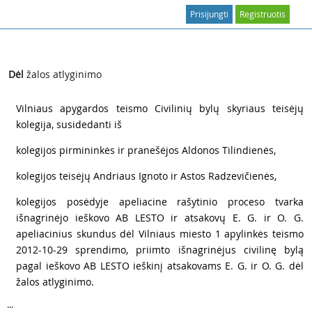
Prisijungti
Registruotis
BYLA 2A-1644-553/2013
Dėl
žalos atlyginimo
1
Vilniaus apygardos teismo Civilinių bylų skyriaus teisėjų
kolegija, susidedanti iš
2
kolegijos pirmininkės ir pranešėjos Aldonos Tilindienės,
3
kolegijos teisėjų Andriaus Ignoto ir Astos Radzevičienės,
4
kolegijos posėdyje apeliacine rašytinio proceso tvarka
išnagrinėjo ieškovo AB LESTO ir atsakovų E. G. ir O. G.
apeliacinius skundus dėl Vilniaus miesto 1 apylinkės teismo
2012-10-29 sprendimo, priimto išnagrinėjus civilinę bylą
pagal ieškovo AB LESTO ieškinį atsakovams E. G. ir O. G. dėl
žalos atlyginimo.
...