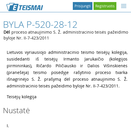
Prisijungti
Registruotis
BYLA P-520-28-12
Dėl
proceso atnaujinimo S. Ž. administracinio teisės pažeidimo
byloje Nr. II-7-423/2011
1
Lietuvos vyriausiojo administracinio teismo teisėjų kolegija,
susidedanti iš teisėjų Irmanto Jarukaičio (kolegijos
pirmininkas), Ričardo Piličiausko ir Dalios Višinskienės
(pranešėja) teismo posėdyje rašytinio proceso tvarka
išnagrinėjo S. Ž. prašymą dėl proceso atnaujinimo S. Ž.
administracinio teisės pažeidimo byloje Nr. II-7-423/2011.
2
Teisėjų kolegija
Nustatė
3
I.