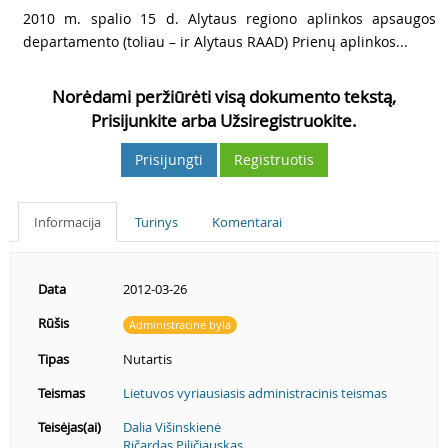
4
2010 m. spalio 15 d. Alytaus regiono aplinkos apsaugos
departamento (toliau – ir Alytaus RAAD) Prienų aplinkos...
Norėdami peržiūrėti visą dokumento tekstą,
Prisijunkite arba Užsiregistruokite.
Prisijungti
Registruotis
Informacija
Turinys
Komentarai
Data
2012-03-26
Rūšis
Administracinė byla
Tipas
Nutartis
Teismas
Lietuvos vyriausiasis administracinis teismas
Teisėjas(ai)
Dalia Višinskienė
Ričardas Piličiauskas