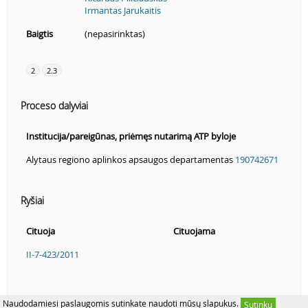
Irmantas Jarukaitis
Baigtis
(nepasirinktas)
2
2.3
Proceso dalyviai
Institucija/pareigūnas, priėmęs nutarimą ATP byloje
Alytaus regiono aplinkos apsaugos departamentas
190742671
Ryšiai
Cituoja
Cituojama
II-7-423/2011
Naudodamiesi paslaugomis sutinkate naudoti mūsų slapukus.
Sutinku