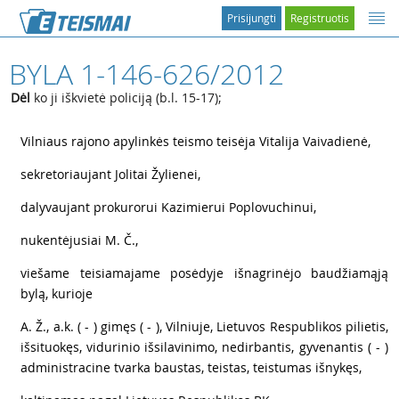
Prisijungti
Registruotis
BYLA 1-146-626/2012
Dėl
ko ji iškvietė policiją (b.l. 15-17);
1
Vilniaus rajono apylinkės teismo teisėja Vitalija Vaivadienė,
2
sekretoriaujant Jolitai Žylienei,
3
dalyvaujant prokurorui Kazimierui Poplovuchinui,
4
nukentėjusiai M. Č.,
5
viešame teisiamajame posėdyje išnagrinėjo baudžiamąją
bylą, kurioje
6
A. Ž., a.k. ( - ) gimęs ( - ), Vilniuje, Lietuvos Respublikos pilietis,
išsituokęs, vidurinio išsilavinimo, nedirbantis, gyvenantis ( - )
administracine tvarka baustas, teistas, teistumas išnykęs,