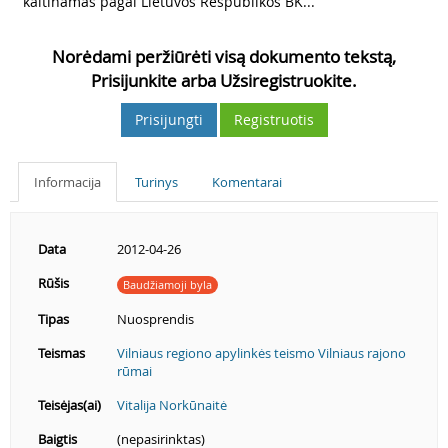
7
kaltinamas pagal Lietuvos Respublikos BK...
Norėdami peržiūrėti visą dokumento tekstą,
Prisijunkite arba Užsiregistruokite.
Prisijungti
Registruotis
Informacija
Turinys
Komentarai
Data
2012-04-26
Rūšis
Baudžiamoji byla
Tipas
Nuosprendis
Teismas
Vilniaus regiono apylinkės teismo Vilniaus rajono
rūmai
Teisėjas(ai)
Vitalija Norkūnaitė
Baigtis
(nepasirinktas)