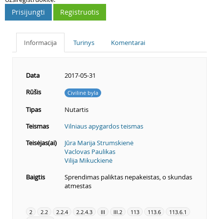
Prisijungti
Registruotis
Informacija
Turinys
Komentarai
Data
2017-05-31
Rūšis
Civilinė byla
Tipas
Nutartis
Teismas
Vilniaus apygardos teismas
Teisėjas(ai)
Jūra Marija Strumskienė
Vaclovas Paulikas
Vilija Mikuckienė
Baigtis
Sprendimas paliktas nepakeistas, o skundas
atmestas
2
2.2
2.2.4
2.2.4.3
III
III.2
113
113.6
113.6.1