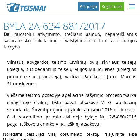
Prisijungti
Registruotis
BYLA 2A-624-881/2017
Dėl
nuostolių atlyginimo, trečiasis asmuo, nepareiškiantis
savarankiškų reikalavimų – Valstybinė maisto ir veterinarijos
tarnyba
1
Vilniaus apygardos teismo Civilinių bylų skyriaus teisėjų
kolegija, susidedanti iš teisėjų Vilijos Mikuckienės (kolegijos
pirmininkė ir pranešėja), Vaclovo Pauliko ir Jūros Marijos
Strumskienės,
2
viešame teismo posėdyje apeliacine rašytinio proceso tvarka
išnagrinėjo civilinę bylą pagal atsakovo
V. G. apeliacinį
skundą dėl Širvintų rajono apylinkės teismo 2016 m. birželio
8 d. sprendimo, priimto civilinėje byloje Nr. 2-5-880/2016
pagal ieškovo ūkininko
A. K. ieškinį atsakovui
Norėdami peržiūrėti visą dokumento tekstą, Prisijunkite arba
Užsiregistruokite.