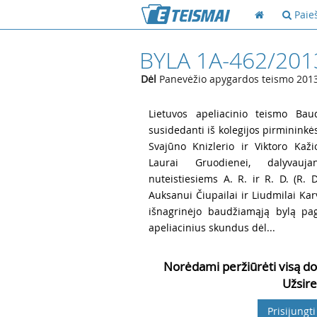
Paie
BYLA 1A-462/201
Dėl
Panevėžio apygardos teismo 2013 
1
Lietuvos apeliacinio teismo Baud
susidedanti iš kolegijos pirmininkė
Svajūno Knizlerio ir Viktoro Kažio
Laurai Gruodienei, dalyvauja
nuteistiesiems A. R. ir R. D. (R.
Auksanui Čiupailai ir Liudmilai Kar
išnagrinėjo baudžiamąją bylą paga
apeliacinius skundus dėl...
Norėdami peržiūrėti visą do
Užsire
Prisijungti