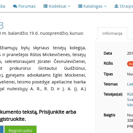
ška
Forumas
Kodeksai
Katalogas
Straip
3
m. balandžio 19 d. nuosprendžio, kuriuo:
Informacija
žiamųjų bylų skyriaus teisėjų kolegija,
Data
201
s ir pranešėjos Rūtos Mickevičienės, teisėjų
, sekretoriaujant Jūratei Česnulevičienei,
Rūšis
Ba
nt prokurorui Gintautui Gudžiūnui,
Tipas
Nu
 D.), gynėjams advokatams Eglei Mockienei,
velienei, teismo posėdyje apeliacine tvarka
Teismas
Lie
l nuteistųjų A. R., R. D. ir J. A. (J. A.)
Teisėjas(ai)
Rūt
Sva
Vik
kumento tekstą, Prisijunkite arba
Baigtis
Nuo
gistruokite.
328
pag
Registruotis