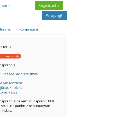
sniai
Registruotis
Prisijungti
Turinys
Komentarai
3-09-11
udžiamoji byla
osprendis
tuvos apeliacinis teismas
a Mickevičienė
jūnas Knizleris
toras Kažys
sprendis: pakeisti nuosprendį BPK
 str. 1 ir 2 punktuose numatytais
rindais.