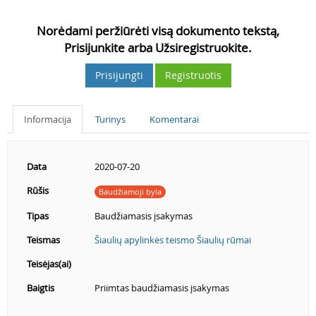
Norėdami peržiūrėti visą dokumento tekstą,
Prisijunkite arba Užsiregistruokite.
Prisijungti
Registruotis
Informacija
Turinys
Komentarai
Data
2020-07-20
Rūšis
Baudžiamoji byla
Tipas
Baudžiamasis įsakymas
Teismas
Šiaulių apylinkės teismo Šiaulių rūmai
Teisėjas(ai)
Baigtis
Priimtas baudžiamasis įsakymas