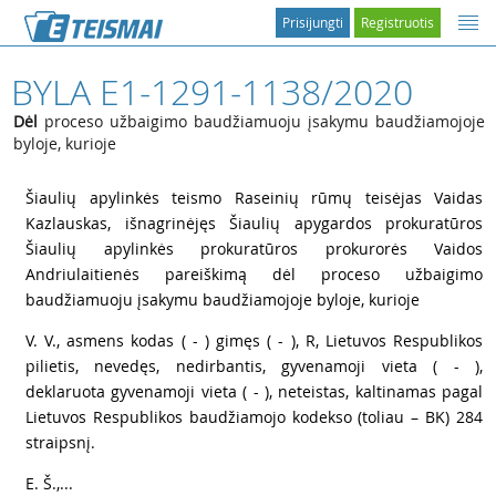
Prisijungti
Registruotis
BYLA E1-1291-1138/2020
Dėl
proceso užbaigimo baudžiamuoju įsakymu baudžiamojoje
byloje, kurioje
1
Šiaulių apylinkės teismo Raseinių rūmų teisėjas Vaidas
Kazlauskas, išnagrinėjęs Šiaulių apygardos prokuratūros
Šiaulių apylinkės prokuratūros prokurorės Vaidos
Andriulaitienės pareiškimą dėl proceso užbaigimo
baudžiamuoju įsakymu baudžiamojoje byloje, kurioje
2
V. V., asmens kodas ( - ) gimęs ( - ), R, Lietuvos Respublikos
pilietis, nevedęs, nedirbantis, gyvenamoji vieta ( - ),
deklaruota gyvenamoji vieta ( - ), neteistas, kaltinamas pagal
Lietuvos Respublikos baudžiamojo kodekso (toliau – BK) 284
straipsnį.
3
E. Š.,...