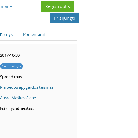
sniai
Registruotis
Prisijungti
Turinys
Komentarai
2017-10-30
Civilinė byla
Sprendimas
Klaipėdos apygardos teismas
Aušra Maškevičienė
Ieškinys atmestas.