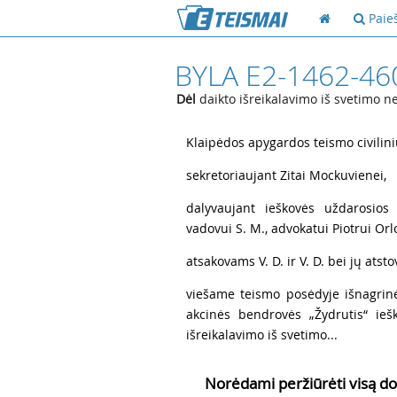
Paie
BYLA E2-1462-46
Dėl
daikto išreikalavimo iš svetimo n
1
Klaipėdos apygardos teismo civilini
2
sekretoriaujant Zitai Mockuvienei,
3
dalyvaujant ieškovės uždarosios
vadovui S. M., advokatui Piotrui Orl
4
atsakovams V. D. ir V. D. bei jų atst
5
viešame teismo posėdyje išnagrinė
akcinės bendrovės „Žydrutis“ ieš
išreikalavimo iš svetimo...
Norėdami peržiūrėti visą do