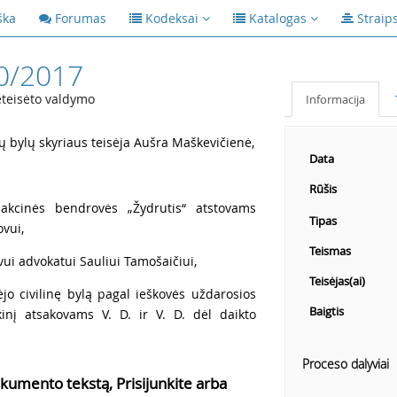
ška
Forumas
Kodeksai
Katalogas
Straip
0/2017
eteisėto valdymo
Informacija
ų bylų skyriaus teisėja Aušra Maškevičienė,
Data
Rūšis
 akcinės bendrovės „Žydrutis“ atstovams
Tipas
ovui,
Teismas
ovui advokatui Sauliui Tamošaičiui,
Teisėjas(ai)
jo civilinę bylą pagal ieškovės uždarosios
Baigtis
kinį atsakovams V. D. ir V. D. dėl daikto
Proceso dalyviai
kumento tekstą, Prisijunkite arba