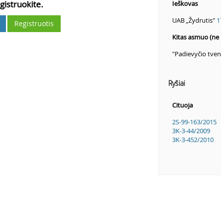
gistruokite.
Ieškovas
UAB „Žydrutis"
1
Registruotis
Kitas asmuo (ne 
"Padievyčio tven
Ryšiai
Cituoja
2S-99-163/2015
3K-3-44/2009
3K-3-452/2010