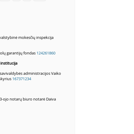
 valstybinė mokesčių inspekcija
olų garantijų fondas
124261860
nstitucija
savivaldybės administracijos Vaiko
skyrius
167371234
3-ojo notarų biuro notarė Daiva