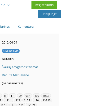
sniai
Registruotis
Prisijungti
Turinys
Komentarai
2012-04-04
Civilinė byla
Nutartis
Šiaulių apygardos teismas
Danutė Matiukienė
(nepasirinktas)
1
III
III.1
99
99.4
106
106.3
1
111.1
113
113.9
116
116.10
117.1
III.3
121
121.21