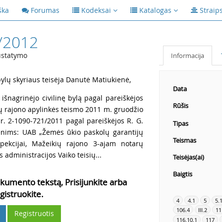
ška
Forumas
Kodeksai
Katalogas
Straip
/2012
ustatymo
Informacija
bylų skyriaus teisėja Danutė Matiukienė,
Data
 išnagrinėjo civilinę bylą pagal pareiškėjos
Rūšis
ių rajono apylinkės teismo 2011 m. gruodžio
Nr. 2-1090-721/2011 pagal pareiškėjos R. G.
Tipas
nims: UAB „Žemės ūkio paskolų garantijų
Teismas
spekcijai, Mažeikių rajono 3-ajam notarų
 administracijos Vaiko teisių...
Teisėjas(ai)
Baigtis
kumento tekstą, Prisijunkite arba
gistruokite.
4
4.1
5
5.
106.4
III.2
11
Registruotis
116.10.1
117