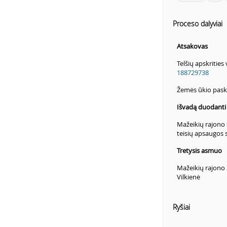
Proceso dalyviai
Atsakovas
Telšių apskrities
188729738
Žemės ūkio pask
Išvadą duodanti i
Mažeikių rajono 
teisių apsaugos 
Tretysis asmuo
Mažeikių rajono 
Vilkienė
Ryšiai