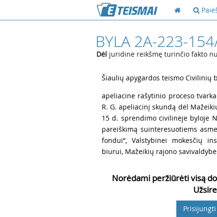
Paie
BYLA 2A-223-154
Dėl
juridinė reikšmę turinčio fakto n
1
Šiaulių apygardos teismo Civilinių 
2
apeliacine rašytinio proceso tvarka
R. G. apeliacinį skundą dėl Mažeik
15 d. sprendimo civilinėje byloje 
pareiškimą suinteresuotiems asme
fondui“, Valstybinei mokesčių in
biurui, Mažeikių rajono savivaldybės
Norėdami peržiūrėti visą do
Užsire
Prisijungti