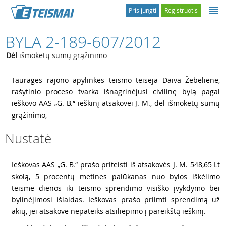
Prisijungti
Registruotis
BYLA 2-189-607/2012
Dėl
išmokėtų sumų grąžinimo
1
Tauragės rajono apylinkės teismo teisėja Daiva Žebelienė,
rašytinio proceso tvarka išnagrinėjusi civilinę bylą pagal
ieškovo AAS „G. B.“ ieškinį atsakovei J. M., dėl išmokėtų sumų
grąžinimo,
Nustatė
2
Ieškovas AAS „G. B.“ prašo priteisti iš atsakovės J. M. 548,65 Lt
skolą, 5 procentų metines palūkanas nuo bylos iškėlimo
teisme dienos iki teismo sprendimo visiško įvykdymo bei
bylinėjimosi išlaidas. Ieškovas prašo priimti sprendimą už
akių, jei atsakovė nepateiks atsiliepimo į pareikštą ieškinį.