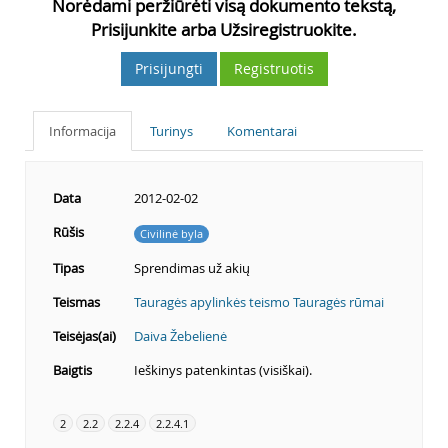
Norėdami peržiūrėti visą dokumento tekstą,
Prisijunkite arba Užsiregistruokite.
Prisijungti
Registruotis
Informacija
Turinys
Komentarai
Data
2012-02-02
Rūšis
Civilinė byla
Tipas
Sprendimas už akių
Teismas
Tauragės apylinkės teismo Tauragės rūmai
Teisėjas(ai)
Daiva Žebelienė
Baigtis
Ieškinys patenkintas (visiškai).
2
2.2
2.2.4
2.2.4.1