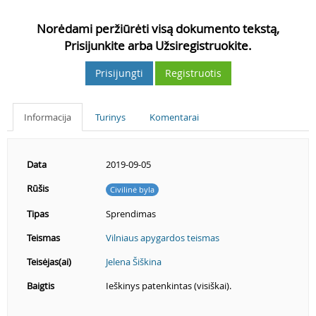
Norėdami peržiūrėti visą dokumento tekstą,
Prisijunkite arba Užsiregistruokite.
Prisijungti
Registruotis
Informacija
Turinys
Komentarai
Data
2019-09-05
Rūšis
Civilinė byla
Tipas
Sprendimas
Teismas
Vilniaus apygardos teismas
Teisėjas(ai)
Jelena Šiškina
Baigtis
Ieškinys patenkintas (visiškai).