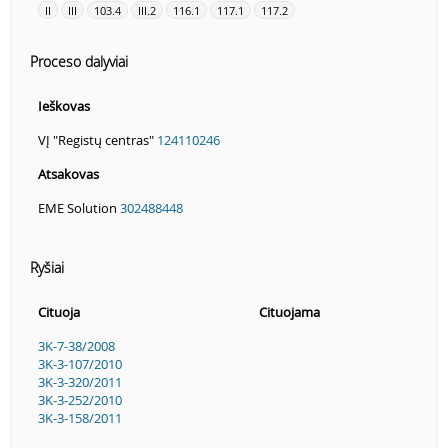
II
III
103.4
III.2
116.1
117.1
117.2
Proceso dalyviai
Ieškovas
VĮ "Registų centras"
124110246
Atsakovas
EME Solution
302488448
Ryšiai
Cituoja
Cituojama
3K-7-38/2008
3K-3-107/2010
3K-3-320/2011
3K-3-252/2010
3K-3-158/2011