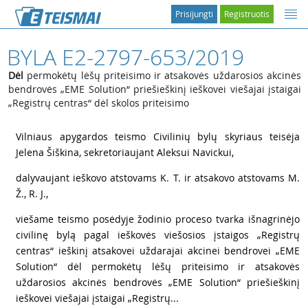
Prisijungti
Registruotis
BYLA E2-2797-653/2019
Dėl
permokėtų lėšų priteisimo ir atsakovės uždarosios akcinės
bendrovės „EME Solution“ priešieškinį ieškovei viešajai įstaigai
„Registrų centras“ dėl skolos priteisimo
1
Vilniaus apygardos teismo Civilinių bylų skyriaus teisėja
Jelena Šiškina, sekretoriaujant Aleksui Navickui,
2
dalyvaujant ieškovo atstovams K. T. ir atsakovo atstovams M.
Ž., R. J.,
3
viešame teismo posėdyje žodinio proceso tvarka išnagrinėjo
civilinę bylą pagal ieškovės viešosios įstaigos „Registrų
centras“ ieškinį atsakovei uždarajai akcinei bendrovei „EME
Solution“ dėl permokėtų lėšų priteisimo ir atsakovės
uždarosios akcinės bendrovės „EME Solution“ priešieškinį
ieškovei viešajai įstaigai „Registrų...