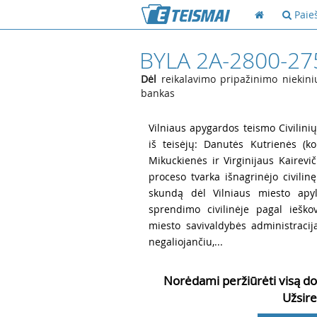
Paie
BYLA 2A-2800-27
Dėl
reikalavimo pripažinimo niekiniu
bankas
1
Vilniaus apygardos teismo Civilinių
iš teisėjų: Danutės Kutrienės (kol
Mikuckienės ir Virginijaus Kairevi
proceso tvarka išnagrinėjo civilin
skundą dėl Vilniaus miesto apy
sprendimo civilinėje pagal ieško
miesto savivaldybės administracij
negaliojančiu,...
Norėdami peržiūrėti visą do
Užsire