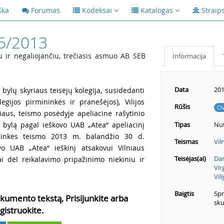
ška
Forumas
Kodeksai
Katalogas
Straip
5/2013
 ir negaliojančiu, trečiasis asmuo AB SEB
Informacija
Data
201
 bylų skyriaus teisėjų kolegija, susidedanti
egijos pirmininkės ir pranešėjos), Vilijos
Rūšis
Ci
čiaus, teismo posėdyje apeliacine rašytinio
ę bylą pagal ieškovo UAB „Atea“ apeliacinį
Tipas
Nut
linkės teismo 2013 m. balandžio 30 d.
Teismas
Vil
vo UAB „Atea“ ieškinį atsakovui Vilniaus
Teisėjas(ai)
Dan
ai dėl reikalavimo pripažinimo niekiniu ir
Vir
Vil
Baigtis
Spr
kumento tekstą, Prisijunkite arba
sku
gistruokite.