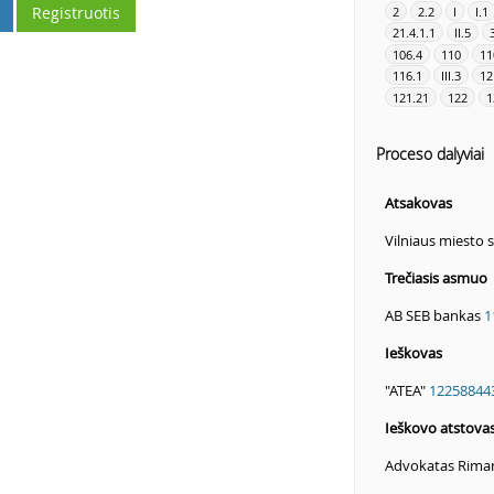
Registruotis
2
2.2
I
I.1
21.4.1.1
II.5
106.4
110
11
116.1
III.3
12
121.21
122
1
Proceso dalyviai
Atsakovas
Vilniaus miesto 
Trečiasis asmuo
AB SEB bankas
1
Ieškovas
"ATEA"
12258844
Ieškovo atstova
Advokatas Riman