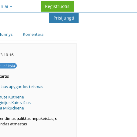
sniai
Registruotis
Prisijungti
Turinys
Komentarai
3-10-16
vilinė byla
artis
niaus apygardos teismas
utė Kutrienė
ginijus Kairevičius
ija Mikuckienė
endimas paliktas nepakeistas, o
ndas atmestas