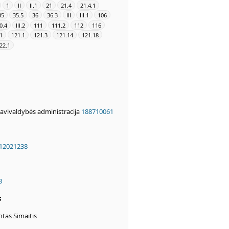
1
II
II.1
21
21.4
21.4.1
35
35.5
36
36.3
III
III.1
106
0.4
III.2
111
111.2
112
116
1
121.1
121.3
121.14
121.18
22.1
savivaldybės administracija
188710061
12021238
3
s
tas Simaitis