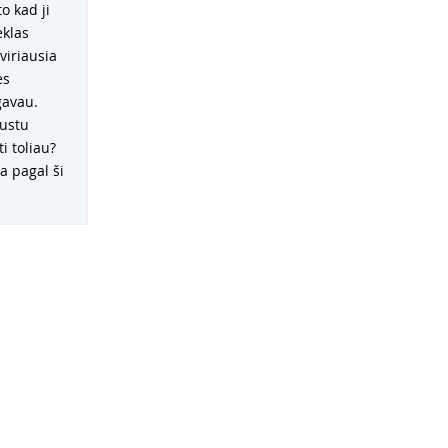
o kad ji
eklas
viriausia
ės
gavau.
austu
i toliau?
a pagal ši