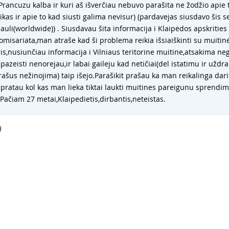
Prancuzu kalba ir kuri aš išverčiau nebuvo parašita ne žodžio apie t
ikas ir apie to kad siusti galima nevisur) (pardavejas siusdavo šis s
auli(worldwide)) . Siusdavau šita informacija i Klaipėdos apskrities 
komisariata,man atraše kad ši problema reikia išsiaiškinti su muitin
s,nusiunčiau informacija i Vilniaus teritorine muitine,atsakima ne
pazeisti nenorejau,ir labai gaileju kad netičiai(del istatimu ir uždr
ašus nežinojima) taip išejo.Parašikit prašau ka man reikalinga darit
pratau kol kas man lieka tiktai laukti muitines pareigunu sprendim
Pačiam 27 metai,Klaipedietis,dirbantis,neteistas.
ų