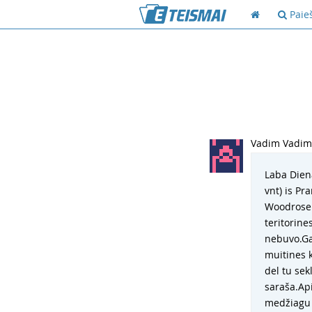
Paie
Vadim Vadi
Laba Dien
vnt) is P
Woodrose 
teritorine
nebuvo.Gav
muitines 
del tu sek
saraša.Api
medžiagu 