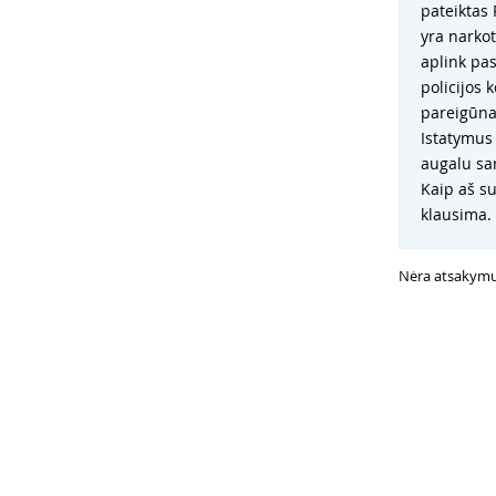
pateiktas 
yra narkot
aplink pas
policijos 
pareigūnai
Istatymus 
augalu sar
Kaip aš su
klausima. 
Nėra atsakym