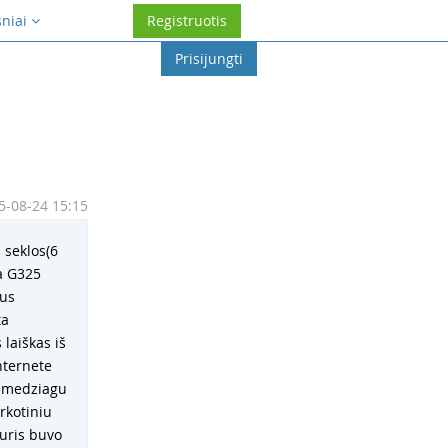
sniai
Registruotis
Prisijungti
5-08-24 15:15
 seklos(6
sa G325
aus
ta
 laiškas iš
nternete
iu medziagu
arkotiniu
kuris buvo