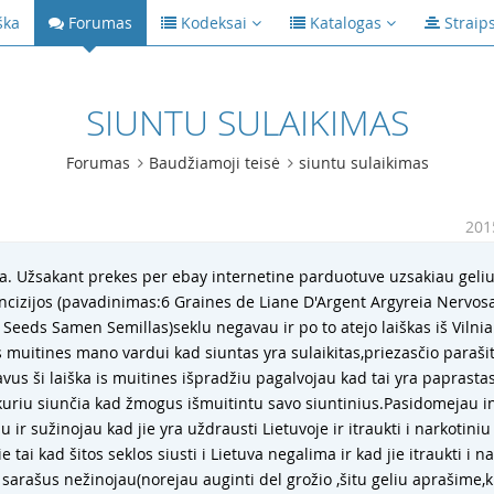
ška
Forumas
Kodeksai
Katalogas
Straip
SIUNTU SULAIKIMAS
Forumas
Baudžiamoji teisė
siuntu sulaikimas
m
201
a. Užsakant prekes per ebay internetine parduotuve uzsakiau geliu
rancizijos (pavadinimas:6 Graines de Liane D'Argent Argyreia Nervo
Seeds Samen Semillas)seklu negavau ir po to atejo laiškas iš Vilni
s muitines mano vardui kad siuntas yra sulaikitas,priezasčio paraši
us ši laiška is muitines išpradžiu pagalvojau kad tai yra paprastas
kuriu siunčia kad žmogus išmuitintu savo siuntinius.Pasidomejau i
lu ir sužinojau kad jie yra uždrausti Lietuvoje ir itraukti i narkotin
e tai kad šitos seklos siusti i Lietuva negalima ir kad jie itraukti i n
sarašus nežinojau(norejau auginti del grožio ,šitu geliu aprašime,