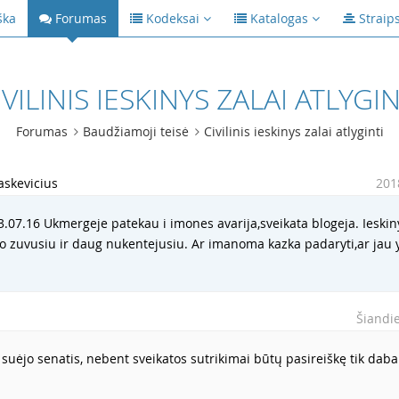
ška
Forumas
Kodeksai
Katalogas
Straip
IVILINIS IESKINYS ZALAI ATLYGIN
Forumas
Baudžiamoji teisė
Civilinis ieskinys zalai atlyginti
skevicius
201
03.07.16 Ukmergeje patekau i imones avarija,sveikata blogeja. Ieski
vo zuvusiu ir daug nukentejusiu. Ar imanoma kazka padaryti,ar jau 
s
Šiandi
u suėjo senatis, nebent sveikatos sutrikimai būtų pasireiškę tik daba