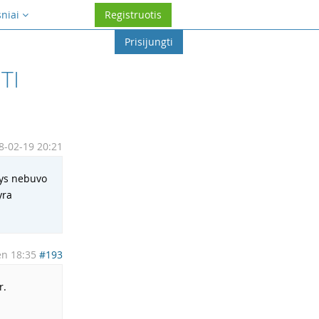
sniai
Registruotis
Prisijungti
TI
8-02-19 20:21
nys nebuvo
yra
en 18:35
#193
r.