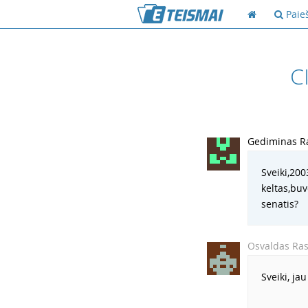
Paie
C
Gediminas Ra
Sveiki,20
keltas,bu
senatis?
Osvaldas Ra
Sveiki, ja