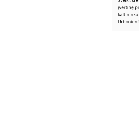
Sveiki, k
įvertinę p
kaltininko
Urbonienė,