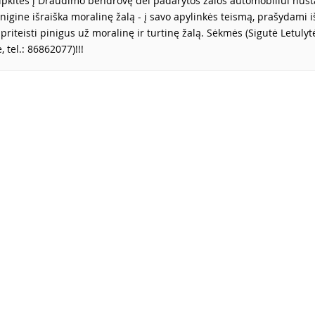
reipkitės į Draudimo bendrovę dėl padarytos žalos automobiliui nus
inigine išraiška moralinę žalą - į savo apylinkės teismą, prašydami i
 priteisti pinigus už moralinę ir turtinę žalą. Sėkmės (Sigutė Letulyt
 tel.: 86862077)!!!