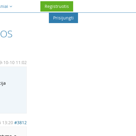
sniai
Registruotis
Prisijungti
BOS
9-10-10 11:02
ija
 13:20
#3812