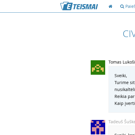
Paie
CI
Tomas Lukoš
Sveiki,
Turime sit
nusikaltėl
Reikia par
Kaip įvert
Tadeuš Šuške