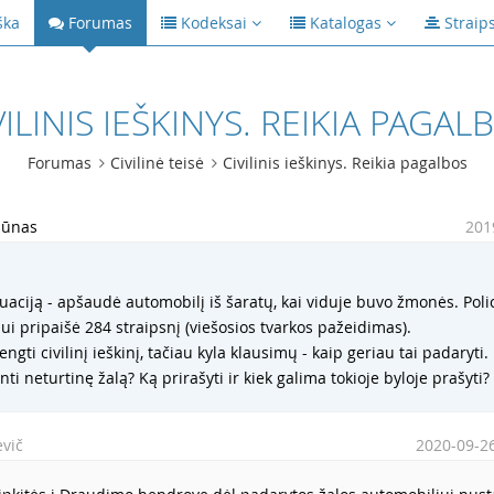
ška
Forumas
Kodeksai
Katalogas
Straip
VILINIS IEŠKINYS. REIKIA PAGAL
Forumas
Civilinė teisė
Civilinis ieškinys. Reikia pagalbos
iūnas
201
uaciją - apšaudė automobilį iš šaratų, kai viduje buvo žmonės. Polic
iui pripaišė 284 straipsnį (viešosios tvarkos pažeidimas).
engti civilinį ieškinį, tačiau kyla klausimų - kaip geriau tai padaryti.
inti neturtinę žalą? Ką prirašyti ir kiek galima tokioje byloje prašyti?
vič
2020-09-26