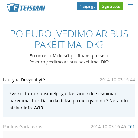
Prisijungti
Registruotis
PO EURO ĮVEDIMO AR BUS
PAKEITIMAI DK?
Forumas
Mokesčių ir finansų teisė
Po euro įvedimo ar bus pakeitimai DK?
Lauryna Dovydaitytė
2014-10-03 16:44
Sveiki - turiu klausimėlį - gal kas žino kokie esminiai
pakeitimai bus Darbo kodekso po euro įvedimo? Nerandu
niekur info. Ačiū
Paulius Garlauskas
2014-10-03 16:46
#61