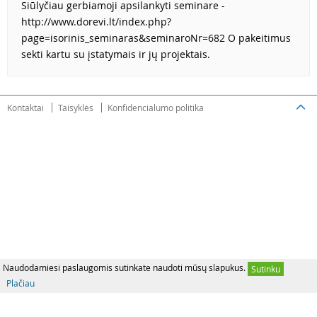
Siūlyčiau gerbiamoji apsilankyti seminare -
http://www.dorevi.lt/index.php?
page=isorinis_seminaras&seminaroNr=682 O pakeitimus
sekti kartu su įstatymais ir jų projektais.
Kontaktai
Taisyklės
Konfidencialumo politika
Naudodamiesi paslaugomis sutinkate naudoti mūsų slapukus.
Sutinku
Plačiau