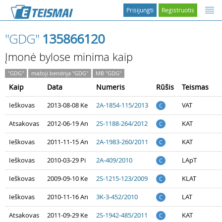
Prisijungti
Registruotis
"GDG"
135866120
Įmonė bylose minima kaip
"GDG"
mažoji bendrija "GDG"
MB "GDG"
Kaip
Data
Numeris
Rūšis
Teismas
Ieškovas
2013-08-08 Ke
2A-1854-115/2013
VAT
C
Atsakovas
2012-06-19 An
2S-1188-264/2012
KAT
C
Ieškovas
2011-11-15 An
2A-1983-260/2011
KAT
C
Ieškovas
2010-03-29 Pi
2A-409/2010
LApT
C
Ieškovas
2009-09-10 Ke
2S-1215-123/2009
KLAT
C
Ieškovas
2010-11-16 An
3K-3-452/2010
LAT
C
Atsakovas
2011-09-29 Ke
2S-1942-485/2011
KAT
C