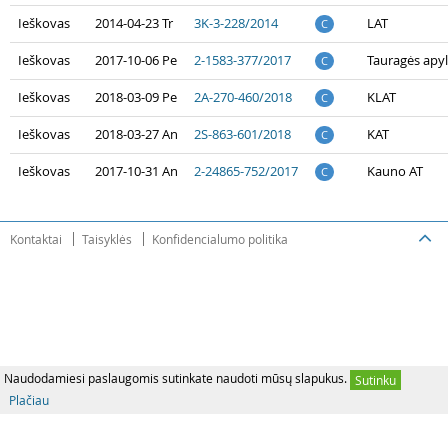
Ieškovas
2014-04-23 Tr
3K-3-228/2014
LAT
C
Ieškovas
2017-10-06 Pe
2-1583-377/2017
Tauragės apyl
C
Ieškovas
2018-03-09 Pe
2A-270-460/2018
KLAT
C
Ieškovas
2018-03-27 An
2S-863-601/2018
KAT
C
Ieškovas
2017-10-31 An
2-24865-752/2017
Kauno AT
C
Kontaktai
Taisyklės
Konfidencialumo politika
Naudodamiesi paslaugomis sutinkate naudoti mūsų slapukus.
Sutinku
Plačiau