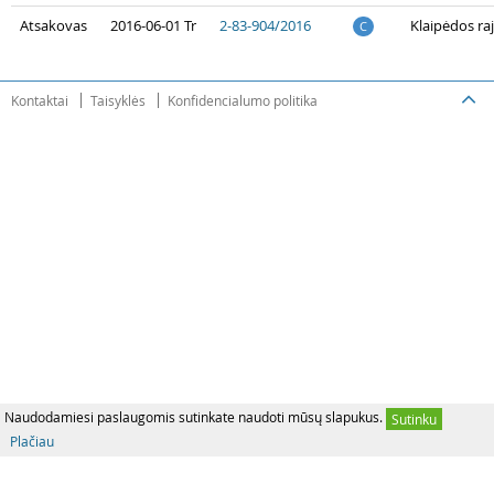
Atsakovas
2016-06-01 Tr
2-83-904/2016
Klaipėdos ra
C
Kontaktai
Taisyklės
Konfidencialumo politika
Naudodamiesi paslaugomis sutinkate naudoti mūsų slapukus.
Sutinku
Plačiau