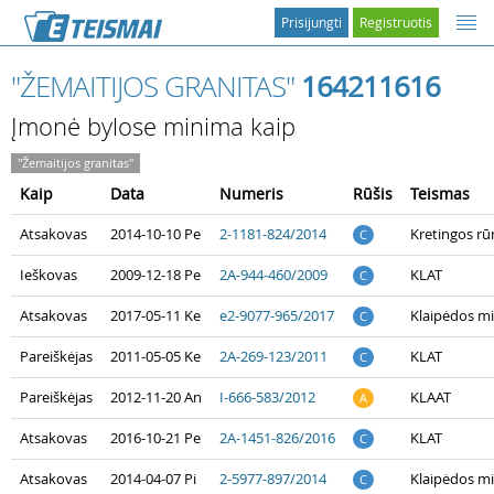
Prisijungti
Registruotis
"ŽEMAITIJOS GRANITAS"
164211616
Įmonė bylose minima kaip
"Žemaitijos granitas"
Kaip
Data
Numeris
Rūšis
Teismas
Atsakovas
2014-10-10 Pe
2-1181-824/2014
Kretingos rū
C
Ieškovas
2009-12-18 Pe
2A-944-460/2009
KLAT
C
Atsakovas
2017-05-11 Ke
e2-9077-965/2017
Klaipėdos m
C
Pareiškėjas
2011-05-05 Ke
2A-269-123/2011
KLAT
C
Pareiškėjas
2012-11-20 An
I-666-583/2012
KLAAT
A
Atsakovas
2016-10-21 Pe
2A-1451-826/2016
KLAT
C
Atsakovas
2014-04-07 Pi
2-5977-897/2014
Klaipėdos m
C