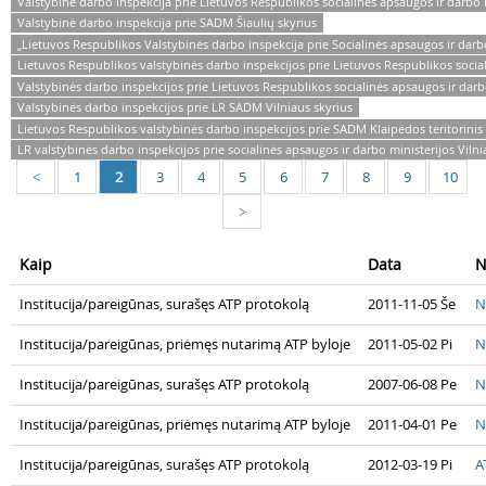
Valstybinė darbo inspekcija prie Lietuvos Respublikos socialinės apsaugos ir darbo 
Valstybinė darbo inspekcija prie SADM Šiaulių skyrius
„Lietuvos Respublikos Valstybinės darbo inspekcija prie Socialinės apsaugos ir darb
Lietuvos Respublikos valstybinės darbo inspekcijos prie Lietuvos Respublikos sociali
Valstybinės darbo inspekcijos prie Lietuvos Respublikos socialinės apsaugos ir darbo 
Valstybinės darbo inspekcijos prie LR SADM Vilniaus skyrius
Lietuvos Respublikos valstybinės darbo inspekcijos prie SADM Klaipėdos teritorinis 
LR valstybinės darbo inspekcijos prie socialinės apsaugos ir darbo ministerijos Viln
1
2
3
4
5
6
7
8
9
10
<
>
Kaip
Data
N
Institucija/pareigūnas, surašęs ATP protokolą
2011-11-05 Še
N
Institucija/pareigūnas, priėmęs nutarimą ATP byloje
2011-05-02 Pi
N
Institucija/pareigūnas, surašęs ATP protokolą
2007-06-08 Pe
N
Institucija/pareigūnas, priėmęs nutarimą ATP byloje
2011-04-01 Pe
N
Institucija/pareigūnas, surašęs ATP protokolą
2012-03-19 Pi
A