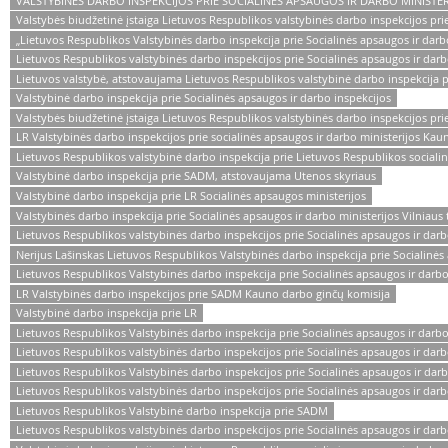
VALSTYBINĖS DARBO INSPEKCIJOS PRIE SOCIALINĖS APSAUGOS IR DARBO MINISTER
Valstybės biudžetinė įstaiga Lietuvos Respublikos valstybinės darbo inspekcijos pri
„Lietuvos Respublikos Valstybinės darbo inspekcija prie Socialinės apsaugos ir dar
Lietuvos Respublikos valstybinės darbo inspekcijos prie Socialinės apsaugos ir darbo
Lietuvos valstybė, atstovaujama Lietuvos Respublikos valstybinė darbo inspekcija pr
Valstybinė darbo inspekcija prie Socialinės apsaugos ir darbo inspekcijos
Valstybės biudžetinė įstaiga Lietuvos Respublikos valstybinės darbo inspekcijos prie
LR Valstybinės darbo inspekcijos prie socialinės apsaugos ir darbo ministerijos Kau
Lietuvos Respublikos valstybinė darbo inspekcija prie Lietuvos Respublikos socialinė
Valstybinė darbo inspekcija prie SADM, atstovaujama Utenos skyriaus
Valstybinė darbo inspekcija prie LR Socialinės apsaugos ministerijos
Valstybinės darbo inspekcija prie Socialinės apsaugos ir darbo ministerijos Vilniaus 
Lietuvos Respublikos valstybinės darbo inspekcijos prie Socialinės apsaugos ir darb
Nerijus Lašinskas Lietuvos Respublikos Valstybinės darbo inspekcija prie Socialinės a
Lietuvos Respublikos Valstybinės darbo inspekcija prie Socialinės apsaugos ir darbo
LR Valstybinės darbo inspekcijos prie SADM Kauno darbo ginčų komisija
Valstybinė darbo inspekcija prie LR
Lietuvos Respublikos Valstybinės darbo inspekcija prie Socialinės apsaugos ir darbo
Lietuvos Respublikos valstybinės darbo inspekcijos prie Socialinės apsaugos ir darb
Lietuvos Respublikos Valstybinės darbo inspekcijos prie Socialinės apsaugos ir darbo 
Lietuvos Respublikos valstybinės darbo inspekcijos prie Socialinės apsaugos ir darbo
Lietuvos Respublikos Valstybinė darbo inspekcija prie SADM
Lietuvos Respublikos valstybinės darbo inspekcijos prie Socialinės apsaugos ir dar