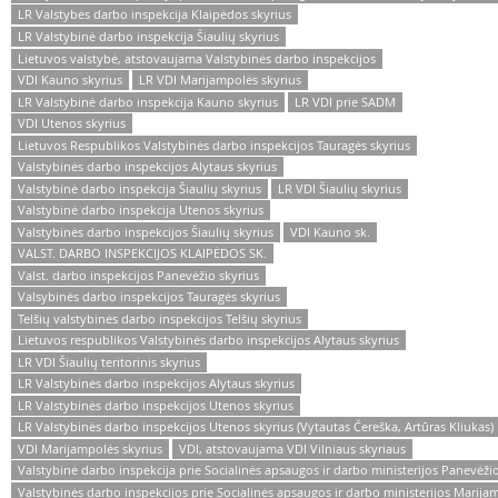
LR Valstybės darbo inspekcija Klaipėdos skyrius
LR Valstybinė darbo inspekcija Šiaulių skyrius
Lietuvos valstybė, atstovaujama Valstybinės darbo inspekcijos
VDI Kauno skyrius
LR VDI Marijampolės skyrius
LR Valstybinė darbo inspekcija Kauno skyrius
LR VDI prie SADM
VDI Utenos skyrius
Lietuvos Respublikos Valstybinės darbo inspekcijos Tauragės skyrius
Valstybinės darbo inspekcijos Alytaus skyrius
Valstybinė darbo inspekcija Šiaulių skyrius
LR VDI Šiaulių skyrius
Valstybinė darbo inspekcija Utenos skyrius
Valstybinės darbo inspekcijos Šiaulių skyrius
VDI Kauno sk.
VALST. DARBO INSPEKCIJOS KLAIPĖDOS SK.
Valst. darbo inspekcijos Panevėžio skyrius
Valsybinės darbo inspekcijos Tauragės skyrius
Telšių valstybinės darbo inspekcijos Telšių skyrius
Lietuvos respublikos Valstybinės darbo inspekcijos Alytaus skyrius
LR VDI Šiaulių teritorinis skyrius
LR Valstybinės darbo inspekcijos Alytaus skyrius
LR Valstybinės darbo inspekcijos Utenos skyrius
LR Valstybinės darbo inspekcijos Utenos skyrius (Vytautas Čereška, Artūras Kliukas)
VDI Marijampolės skyrius
VDI, atstovaujama VDI Vilniaus skyriaus
Valstybinė darbo inspekcija prie Socialinės apsaugos ir darbo ministerijos Panevėžio 
Valstybinės darbo inspekcijos prie Socialinės apsaugos ir darbo ministerijos Marijam