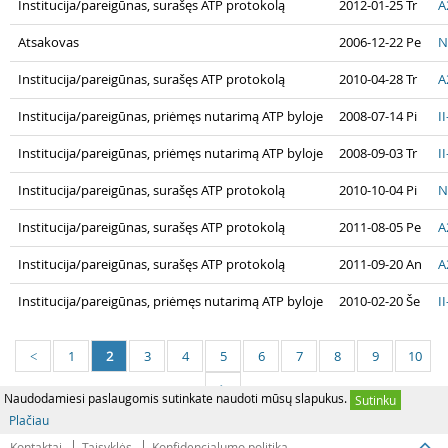
Institucija/pareigūnas, surašęs ATP protokolą
2012-01-25 Tr
A
Atsakovas
2006-12-22 Pe
N
Institucija/pareigūnas, surašęs ATP protokolą
2010-04-28 Tr
A
Institucija/pareigūnas, priėmęs nutarimą ATP byloje
2008-07-14 Pi
I
Institucija/pareigūnas, priėmęs nutarimą ATP byloje
2008-09-03 Tr
I
Institucija/pareigūnas, surašęs ATP protokolą
2010-10-04 Pi
N
Institucija/pareigūnas, surašęs ATP protokolą
2011-08-05 Pe
A
Institucija/pareigūnas, surašęs ATP protokolą
2011-09-20 An
A
Institucija/pareigūnas, priėmęs nutarimą ATP byloje
2010-02-20 Še
I
1
2
3
4
5
6
7
8
9
10
<
>
Naudodamiesi paslaugomis sutinkate naudoti mūsų slapukus.
Sutinku
Plačiau
Kontaktai
Taisyklės
Konfidencialumo politika