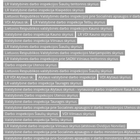
LR Valstybinės darbo inspekcijos Šiaulių teritorinis skyrius
LR Valstybinė darbo inspekcija Klaipėdos skyrius
Lietuvos Respublikos Valstybinės darbo inspekcijos prie Socialinės apsaugos ir darbo
VDI Alytaus sk.
LR Valstybinė darbo inspekcija Telšių skyrius
Lietuvos Respublikos valstybinės darbo inspekcijos Kauno skyrius
Valstybinė darbo inspekcija Kauno skyrius
LR VDI Kauno skyrius
Valstybinė darbo inspekcija Vilniaus skyrius
LR Valstybinės darbo inspekcijos Šiaulių skyrius
Lietuvos Respublikos Valstybinės darbo inspekcijos Marijampolės skyrius
LR Valstybinės darbo inspekcijos prie SADM Vilniaus teritorinis skyrius
Darbo inspekcija Utenos skyrius
Lietuvos Respublikos valstybinės darbo inspekcijos Šiaulių skyrius
LR VDI Alytaus sk.
Alytaus valstybinė darbo inspekcija
VDI Alytaus skyrius
LR valstybinė darbo inspekcija Tauragės skyrius
Valstybinė darbo inspekcija Alytaus skyrius - vyriausioji darbo inspektorė Rasa Rad
Valstybinės Darbo inspekcijos Utenos skyrius
Valstybinė darbo inspekcija Tauragės skyrius
Valstybinė darbo inspekcija prie Socialinės apsaugos ir darbo ministerijos Utenos sk
Darbo inspekcijos Šiaulių skyrius
VDI Vilniaus skyrius
Valstybinė darbo inspekcija Telšių skyrius
LR Valstybinė darbo inspekcija Vilniaus skyrius (atstovas Ovidijus Norvilas)
Valstybinė darbo inspekcija prie Socialinės apsaugos ir darbo ministerijos Alytaus s
Valstybinė darbo inspekcija prie Socialinės apsaugos ir darbo ministerijos Alytaus sk