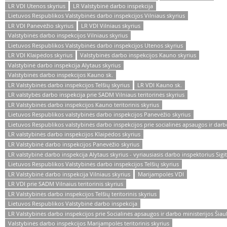
LR VDI Utenos skyrius
LR Valstybinė darbo inspekcija
Lietuvos Respublikos Valstybinės darbo inspekcijos Vilniaus skyrius
LR VDI Panevėžio skyrius
LR VDI Vilniaus skyrius
Valstybinės darbo inspekcijos Vilniaus skyrius
Lietuvos Respublikos Valstybinės darbo inspekcijos Utenos skyrius
LR VDI Klaipėdos skyrius
Valstybinės darbo inspekcijos Kauno skyrius
Valstybinė darbo inspekcija Alytaus skyrius
Valstybinės darbo inspekcijos Kauno sk.
LR Valstybinės darbo inspekcijos Telšių skyrius
LR VDI Kauno sk.
LR valstybės darbo inspekcija prie SADM Vilniaus teritorinės skyrius
LR Valstybinės darbo inspekcijos Kauno teritorinis skyrius
Lietuvos Respublikos valstybinės darbo inspekcijos Panevėžio skyrius
Lietuvos Respublikos valstybinės darbo inspekcijos prie socialinės apsaugos ir darbo
LR valstybinės darbo inspekcijos Klaipėdos skyrius
LR Valstybinė darbo inspekcijos Panevėžio skyrius
LR valstybinė darbo inspekcija Alytaus skyrius - vyriausiasis darbo inspektorius Sig
Lietuvos Respublikos Valstybinės darbo inspekcijos Telšių skyrius
LR Valstybinė darbo inspekcija Vilniaus skyrius
Marijampolės VDI
LR VDI prie SADM Vilnaius teritorinis skyrius
LR Valstybinės darbo inspekcijos Telšių teritorinis skyrius
Lietuvos Respublikos Valstybinė darbo inspekcija
LR Valstybinės darbo inspekcijos prie Socialinės apsaugos ir darbo ministerijos Šiauli
Valstybinės darbo inspekcijos Marijampolės teritorinis skyrius