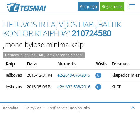
Prisijungti
Registruotis
LIETUVOS IR LATVIJOS UAB „BALTIK
KONTOR KLAIPĖDA“
210724580
Įmonė bylose minima kaip
Lietuvos ir Latvijos UAB „Baltik Kontor Klaipėda“
Kaip
Data
Numeris
Rūšis
Teismas
Ieškovas
2015-12-31 Ke
e2-2649-676/2015
Klaipėdos mies
C
Ieškovas
2016-05-06 Pe
e2A-633-538/2016
KLAT
C
Kontaktai
Taisyklės
Konfidencialumo politika