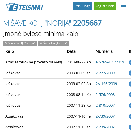
Prisijungti
Registruotis
M.ŠAVEIKO IĮ "NORIJA"
2205667
Įmonė bylose minima kaip
M.Šaveiko IĮ "Norija"
M.Šaveiko „Norija"
Kaip
Data
Numeris
R
Kitas asmuo (ne proceso dalyvis)
2019-08-27 An
e2-765-459/2019
Ieškovas
2009-07-09 Ke
2-772/2009
Ieškovas
2009-02-03 An
2A-196/2009
Ieškovas
2008-08-14 Ke
2-576/2008
Ieškovas
2007-11-29 Ke
2-810/2007
Atsakovas
2007-11-16 Pe
2-739/2007
Atsakovas
2007-11-15 Ke
2-739/2007