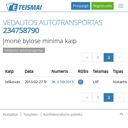
Prisijungti
Registruotis
VEDAUTOS AUTOTRANSPORTAS
234758790
Įmonė bylose minima kaip
Vedautos autotransportas
1
2
<
>
Kaip
Data
Numeris
Rūšis
Teismas
Tipas
Ieškovas
2013-02-27 Tr
3K-3-50/2013
LAT
Nutartis
C
1
2
<
>
Kontaktai
Taisyklės
Konfidencialumo politika