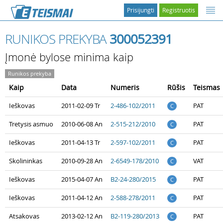
Prisijungti
Registruotis
RUNIKOS PREKYBA
300052391
Įmonė bylose minima kaip
Runikos prekyba
Kaip
Data
Numeris
Rūšis
Teismas
Ieškovas
2011-02-09 Tr
2-486-102/2011
PAT
C
Tretysis asmuo
2010-06-08 An
2-515-212/2010
PAT
C
Ieškovas
2011-04-13 Tr
2-597-102/2011
PAT
C
Skolininkas
2010-09-28 An
2-6549-178/2010
VAT
C
Ieškovas
2015-04-07 An
B2-24-280/2015
PAT
C
Ieškovas
2011-04-12 An
2-588-278/2011
PAT
C
Atsakovas
2013-02-12 An
B2-119-280/2013
PAT
C