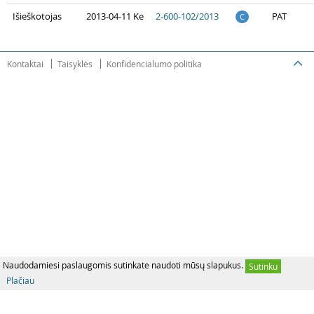
Išieškotojas
2013-04-11 Ke
2-600-102/2013
PAT
C
Kontaktai
Taisyklės
Konfidencialumo politika
Naudodamiesi paslaugomis sutinkate naudoti mūsų slapukus.
Sutinku
Plačiau