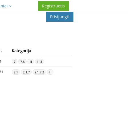
sniai
Registruotis
Prisijungti
t.
Kategorija
4
7
7.6
III
III.3
31
2.1
2.1.7
2.1.7.2
III