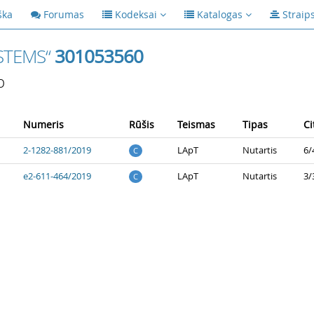
ška
Forumas
Kodeksai
Katalogas
Straip
STEMS“
301053560
p
Numeris
Rūšis
Teismas
Tipas
Ci
2-1282-881/2019
LApT
Nutartis
6/
C
e2-611-464/2019
LApT
Nutartis
3/
C