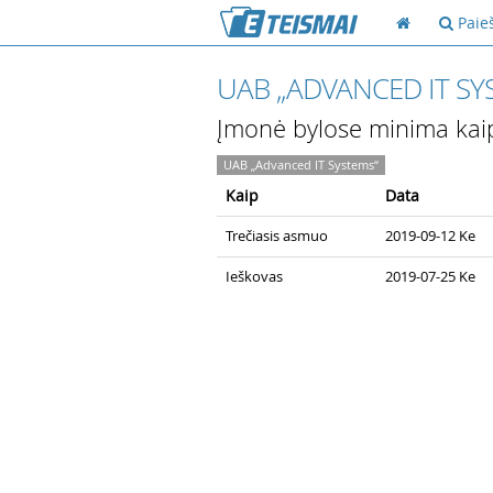
Paie
UAB „ADVANCED IT SY
Įmonė bylose minima kai
UAB „Advanced IT Systems“
Kaip
Data
Trečiasis asmuo
2019-09-12 Ke
Ieškovas
2019-07-25 Ke